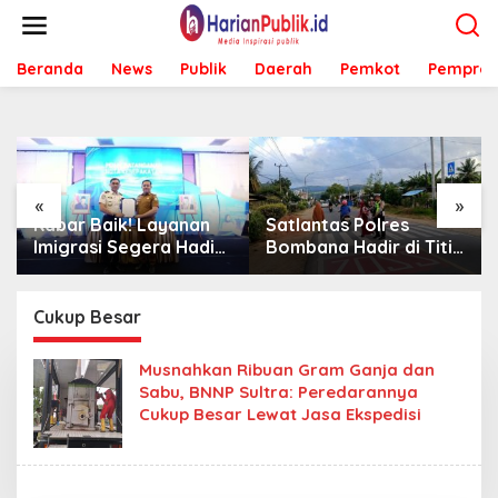
L
e
w
Beranda
News
Publik
Daerah
Pemkot
Pemprov
a
t
i
k
e
k
o
«
»
n
Kabar Baik! Layanan
Satlantas Polres
t
Imigrasi Segera Hadir
Bombana Hadir di Titik
e
di MPP Bombana,
Rawan, Pastikan
n
Warga Tak Perlu Lagi
Pelajar Berangkat
ke Kendari
Sekolah dengan Aman
Cukup Besar
Musnahkan Ribuan Gram Ganja dan
Sabu, BNNP Sultra: Peredarannya
Cukup Besar Lewat Jasa Ekspedisi