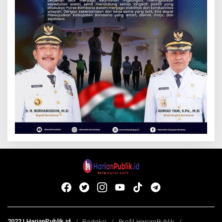
2022 | HarianPublik.id
Redaksi
Profil HarianPublik