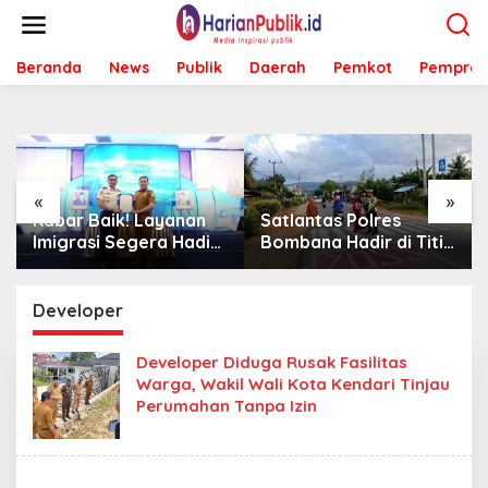
L
e
w
Beranda
News
Publik
Daerah
Pemkot
Pemprov
a
t
i
k
e
k
o
«
»
n
Kabar Baik! Layanan
Satlantas Polres
t
Imigrasi Segera Hadir
Bombana Hadir di Titik
e
di MPP Bombana,
Rawan, Pastikan
n
Warga Tak Perlu Lagi
Pelajar Berangkat
ke Kendari
Sekolah dengan Aman
Developer
Developer Diduga Rusak Fasilitas
Warga, Wakil Wali Kota Kendari Tinjau
Perumahan Tanpa Izin