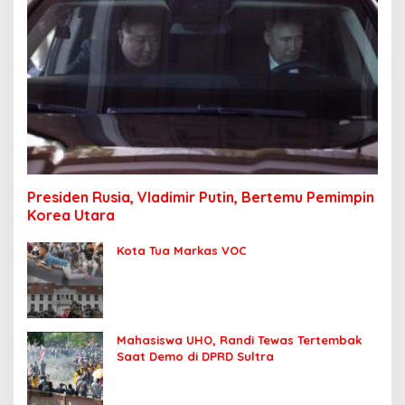
Presiden Rusia, Vladimir Putin, Bertemu Pemimpin
Korea Utara
Kota Tua Markas VOC
Mahasiswa UHO, Randi Tewas Tertembak
Saat Demo di DPRD Sultra