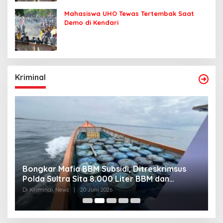
Mahasiswa UHO Tewas Tertembak Saat
Demo di Kendari
Kriminal
Bongkar Mafia BBM Subsidi, Ditreskrimsus
J
Polda Sultra Sita 8.000 Liter BBM dan
G
Ringkus 3 Tersangka
3
Di Kriminal, News
|
20 Juni 2026
Di