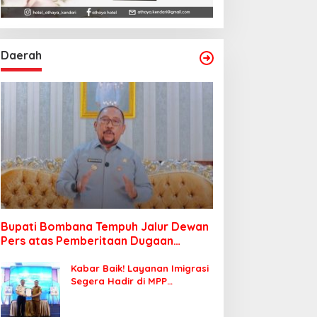
Daerah
Bupati Bombana Tempuh Jalur Dewan
Pers atas Pemberitaan Dugaan
Korupsi Jembatan Cirauci II
Kabar Baik! Layanan Imigrasi
Segera Hadir di MPP
Bombana, Warga Tak Perlu
Lagi ke Kendari