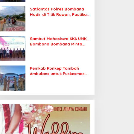
Satlantas Polres Bombana
Hadir di Titik Rawan, Pastikan
Pelajar Berangkat Sekolah
dengan Aman
Sambut Mahasiswa KKA UMK,
Bombana Bombana Minta
Program Kerja Tepat Sasaran
Pemkab Konkep Tambah
Ambulans untuk Puskesmas
Roko-Roko