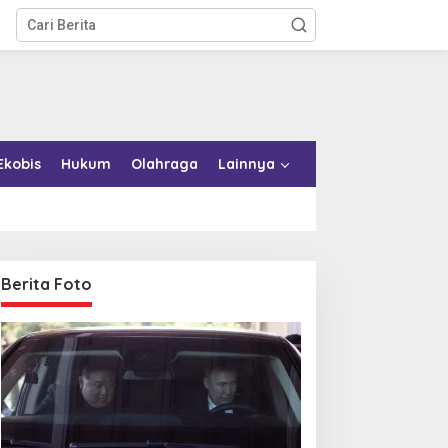
Ekobis
Hukum
Olahraga
Lainnya
Berita Foto
upati Bombana Tempuh
Kabar Baik! Layanan
alur Dewan Pers atas
Imigrasi Segera Hadir di
emberitaan Dugaan
MPP Bombana, Warga Tak
orupsi Jembatan Cirauci II
Perlu Lagi ke Kendari