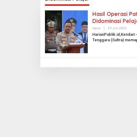
Hasil Operasi Pa
Didominasi Pela
News
|
29 Juli 2025
O
L
HarianPublik.id,Kendari 
E
Tenggara (Sultra) mem
H
H
A
R
I
A
N
P
U
B
L
I
K
.
I
D