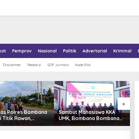
kot
Pemprov
Nasional
Politik
Advertorial
Kriminal
Disclaimer
Redaksi
SOP Jurnalis
Kode Etik
»
 Mahasiswa KKA
Pemkab Konkep Tambah
B
Bombana Bombana
Ambulans untuk Puskesmas
J
Program Kerja Tepat
Roko-Roko
P
n
K