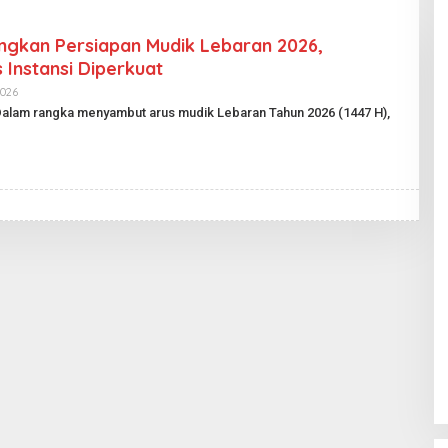
gkan Persiapan Mudik Lebaran 2026,
 Instansi Diperkuat
2026
O
L
Dalam rangka menyambut arus mudik Lebaran Tahun 2026 (1447 H),
E
H
H
A
R
I
A
N
P
U
B
L
I
K
.
I
D