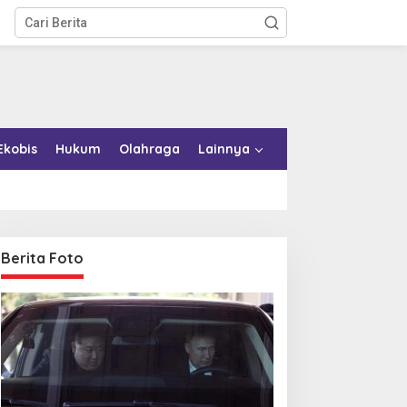
Ekobis
Hukum
Olahraga
Lainnya
Berita Foto
emkab Konkep Tambah
Bupati Bombana Tempuh
mbulans untuk Puskesmas
Jalur Dewan Pers atas
oko-Roko
Pemberitaan Dugaan
Korupsi Jembatan Cirauci II