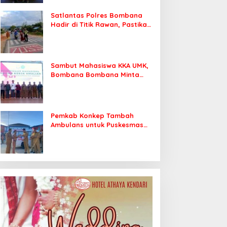
Satlantas Polres Bombana
Hadir di Titik Rawan, Pastikan
Pelajar Berangkat Sekolah
dengan Aman
Sambut Mahasiswa KKA UMK,
Bombana Bombana Minta
Program Kerja Tepat Sasaran
Pemkab Konkep Tambah
Ambulans untuk Puskesmas
Roko-Roko