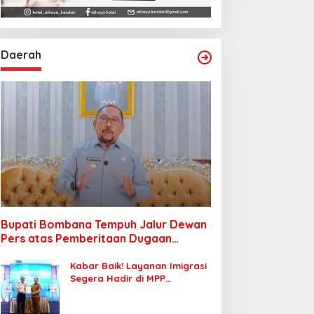
Daerah
Bupati Bombana Tempuh Jalur Dewan
Pers atas Pemberitaan Dugaan
Korupsi Jembatan Cirauci II
Kabar Baik! Layanan Imigrasi
Segera Hadir di MPP
Bombana, Warga Tak Perlu
Lagi ke Kendari