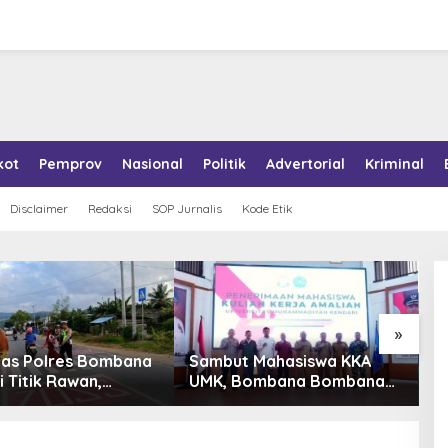
kot
Pemprov
Nasional
Politik
Advertorial
Kriminal
Disclaimer
Redaksi
SOP Jurnalis
Kode Etik
»
tas Polres Bombana
Sambut Mahasiswa KKA
P
i Titik Rawan,
UMK, Bombana Bombana
A
an Pelajar Berangkat
Minta Program Kerja Tepat
R
h dengan Aman
Sasaran