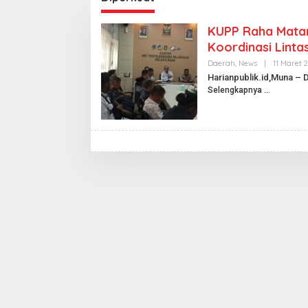
KUPP Raha Matan
Koordinasi Lintas
Daerah
,
News
|
11 Maret 
Harianpublik.id,Muna – 
Selengkapnya