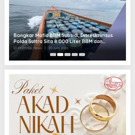
kar Mafia BBM Subsidi, Ditreskrimsus
Jaringan Nar
 Sultra Sita 8.000 Liter BBM dan
Gagalkan Ed
kus 3 Tersangka
30 Ribu Jiwa
inal, News
|
20 Juni 2026
Di Kriminal, News