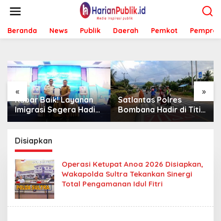
L
e
w
Beranda
News
Publik
Daerah
Pemkot
Pemprov
a
t
i
k
e
k
o
«
»
n
! Layanan
Satlantas Polres
Sambut Mahasi
t
gera Hadir
Bombana Hadir di Titik
KKA UMK, Bom
e
bana,
Rawan, Pastikan
Bombana Mint
n
Perlu Lagi
Pelajar Berangkat
Program Kerja
Sekolah dengan Aman
Sasaran
Disiapkan
Operasi Ketupat Anoa 2026 Disiapkan,
Wakapolda Sultra Tekankan Sinergi
Total Pengamanan Idul Fitri