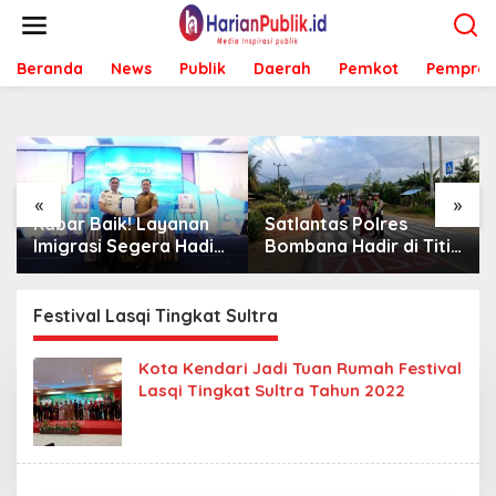
L
e
w
Beranda
News
Publik
Daerah
Pemkot
Pemprov
a
t
i
k
e
k
o
«
»
n
Kabar Baik! Layanan
Satlantas Polres
t
Imigrasi Segera Hadir
Bombana Hadir di Titik
e
di MPP Bombana,
Rawan, Pastikan
n
Warga Tak Perlu Lagi
Pelajar Berangkat
ke Kendari
Sekolah dengan Aman
Festival Lasqi Tingkat Sultra
Kota Kendari Jadi Tuan Rumah Festival
Lasqi Tingkat Sultra Tahun 2022