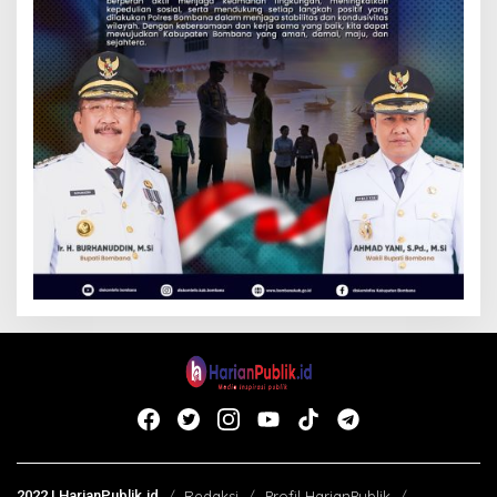
2022 | HarianPublik.id
Redaksi
Profil HarianPublik