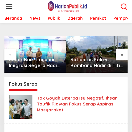
L
e
w
Beranda
News
Publik
Daerah
Pemkot
Pemprov
a
t
i
k
e
k
o
«
»
n
Kabar Baik! Layanan
Satlantas Polres
t
Imigrasi Segera Hadir
Bombana Hadir di Titik
e
di MPP Bombana,
Rawan, Pastikan
n
Warga Tak Perlu Lagi
Pelajar Berangkat
ke Kendari
Sekolah dengan Aman
Fokus Serap
Tak Goyah Diterpa Isu Negatif, Ihsan
Taufik Ridwan Fokus Serap Aspirasi
Masyarakat