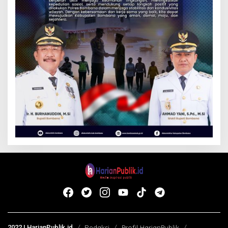
2022 | HarianPublik.id
Redaksi
Profil HarianPublik