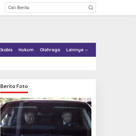
Ekobis
Hukum
Olahraga
Lainnya
Berita Foto
emkab Konkep Tambah
Bupati Bombana Tempuh
mbulans untuk Puskesmas
Jalur Dewan Pers atas
oko-Roko
Pemberitaan Dugaan
Korupsi Jembatan Cirauci II