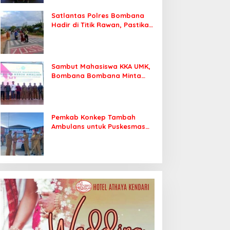
Satlantas Polres Bombana
Hadir di Titik Rawan, Pastikan
Pelajar Berangkat Sekolah
dengan Aman
Sambut Mahasiswa KKA UMK,
Bombana Bombana Minta
Program Kerja Tepat Sasaran
Pemkab Konkep Tambah
Ambulans untuk Puskesmas
Roko-Roko