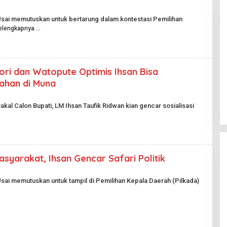
Usai memutuskan untuk bertarung dalam kontestasi Pemilihan
elengkapnya
ri dan Watopute Optimis Ihsan Bisa
Pesta Pernikahan Berakhir
han di Muna
Mencekam, Mahasiswa Ditikam
Badik Usai Cekcok saat Pesta
Di Kriminal
|
29 Juni 2026
Miras
akal Calon Bupati, LM Ihsan Taufik Ridwan kian gencar sosialisasi
asyarakat, Ihsan Gencar Safari Politik
Usai memutuskan untuk tampil di Pemilihan Kepala Daerah (Pilkada)