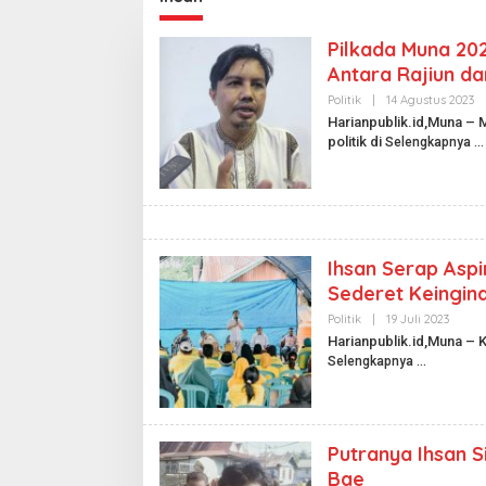
Pilkada Muna 2024
Antara Rajiun da
Politik
|
14 Agustus 2023
O
L
Harianpublik.id,Muna – 
E
politik di
Selengkapnya
H
H
A
R
I
A
N
P
Ihsan Serap Aspi
U
B
Sederet Keingi
L
I
Politik
|
19 Juli 2023
O
K
L
Harianpublik.id,Muna – 
.
E
I
Selengkapnya
H
D
H
A
R
I
A
Putranya Ihsan S
N
P
Bae