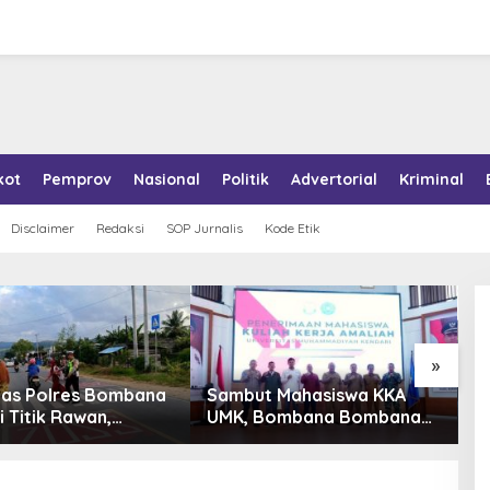
kot
Pemprov
Nasional
Politik
Advertorial
Kriminal
Disclaimer
Redaksi
SOP Jurnalis
Kode Etik
»
tas Polres Bombana
Sambut Mahasiswa KKA
P
i Titik Rawan,
UMK, Bombana Bombana
A
an Pelajar Berangkat
Minta Program Kerja Tepat
R
h dengan Aman
Sasaran