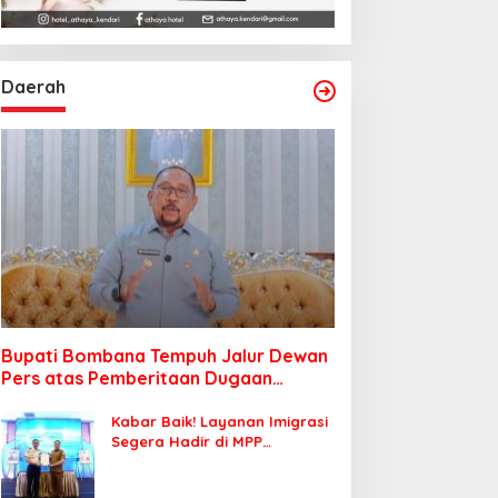
Daerah
Bupati Bombana Tempuh Jalur Dewan
Pers atas Pemberitaan Dugaan
Korupsi Jembatan Cirauci II
Kabar Baik! Layanan Imigrasi
Segera Hadir di MPP
Bombana, Warga Tak Perlu
Lagi ke Kendari