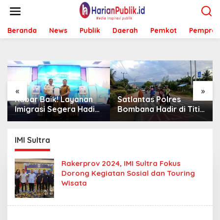
L
e
w
Beranda
News
Publik
Daerah
Pemkot
Pemprov
a
t
i
k
e
k
o
«
»
n
Kabar Baik! Layanan
Satlantas Polres
t
Imigrasi Segera Hadir
Bombana Hadir di Titik
e
di MPP Bombana,
Rawan, Pastikan
n
Warga Tak Perlu Lagi
Pelajar Berangkat
ke Kendari
Sekolah dengan Aman
IMI Sultra
Rakerprov 2024, IMI Sultra Fokus
Dorong Kegiatan Sosial dan Touring
Wisata