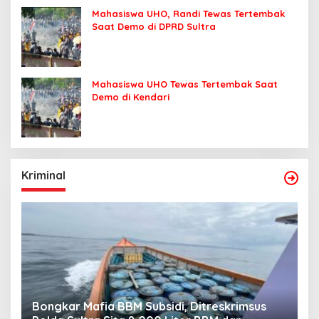
Mahasiswa UHO, Randi Tewas Tertembak
Saat Demo di DPRD Sultra
Mahasiswa UHO Tewas Tertembak Saat
Demo di Kendari
Kriminal
Bongkar Mafia BBM Subsidi, Ditreskrimsus
J