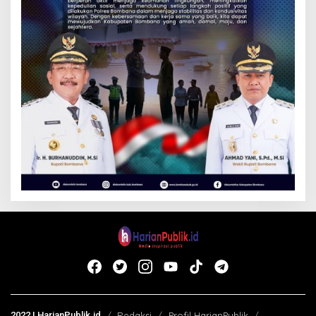
2022 | HarianPublik.id
Redaksi
Profil HarianPublik