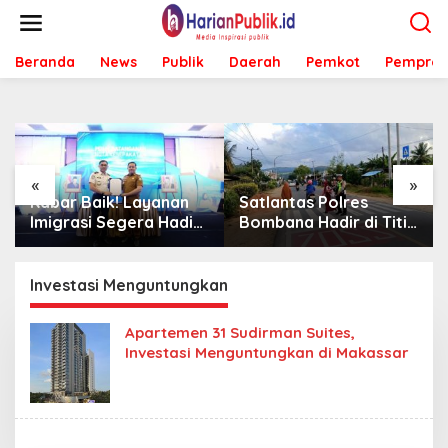
L
e
w
Beranda
News
Publik
Daerah
Pemkot
Pemprov
a
t
i
k
e
k
o
«
»
n
Satlantas Polres
Sambut Mahasiswa
t
Bombana Hadir di Titik
KKA UMK, Bombana
e
Rawan, Pastikan
Bombana Minta
n
Pelajar Berangkat
Program Kerja Tepat
Sekolah dengan Aman
Sasaran
Investasi Menguntungkan
Apartemen 31 Sudirman Suites,
Investasi Menguntungkan di Makassar