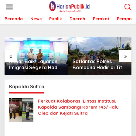
L
e
w
Beranda
News
Publik
Daerah
Pemkot
Pemprov
a
t
i
k
e
k
o
«
»
n
Kabar Baik! Layanan
Satlantas Polres
t
Imigrasi Segera Hadir
Bombana Hadir di Titik
e
di MPP Bombana,
Rawan, Pastikan
n
Warga Tak Perlu Lagi
Pelajar Berangkat
ke Kendari
Sekolah dengan Aman
Kapolda Sultra
Perkuat Kolaborasi Lintas Institusi,
Kapolda Sambangi Korem 143/Halu
Oleo dan Kejati Sultra