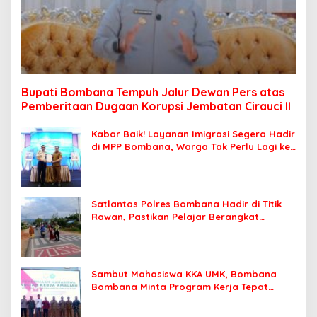
Bupati Bombana Tempuh Jalur Dewan Pers atas
Pemberitaan Dugaan Korupsi Jembatan Cirauci II
Kabar Baik! Layanan Imigrasi Segera Hadir
di MPP Bombana, Warga Tak Perlu Lagi ke
Kendari
Satlantas Polres Bombana Hadir di Titik
Rawan, Pastikan Pelajar Berangkat
Sekolah dengan Aman
Sambut Mahasiswa KKA UMK, Bombana
Bombana Minta Program Kerja Tepat
Sasaran