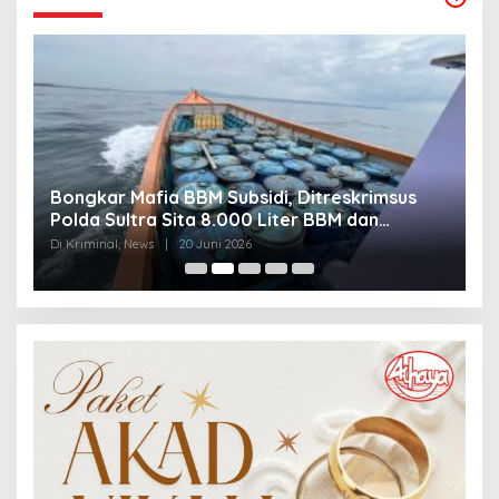
Bongkar Mafia BBM Subsidi, Ditreskrimsus
J
Polda Sultra Sita 8.000 Liter BBM dan
G
Ringkus 3 Tersangka
3
Di Kriminal, News
|
20 Juni 2026
Di