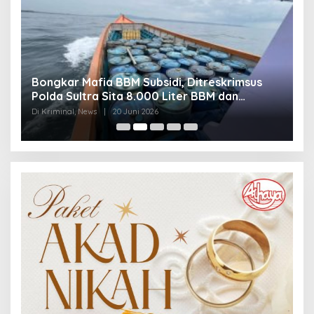
Bongkar Mafia BBM Subsidi, Ditreskrimsus
J
Polda Sultra Sita 8.000 Liter BBM dan
G
Ringkus 3 Tersangka
3
Di Kriminal, News
|
20 Juni 2026
Di