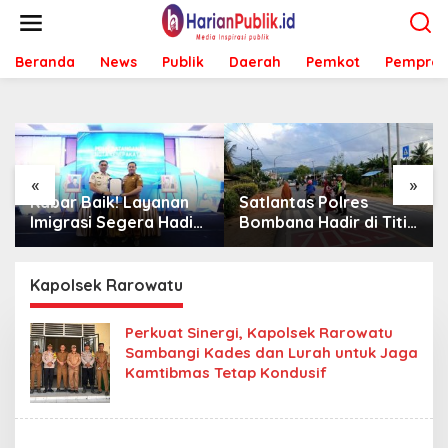
L
e
w
Beranda
News
Publik
Daerah
Pemkot
Pemprov
a
t
i
k
e
k
o
«
»
n
Kabar Baik! Layanan
Satlantas Polres
t
Imigrasi Segera Hadir
Bombana Hadir di Titik
e
di MPP Bombana,
Rawan, Pastikan
n
Warga Tak Perlu Lagi
Pelajar Berangkat
ke Kendari
Sekolah dengan Aman
Kapolsek Rarowatu
Perkuat Sinergi, Kapolsek Rarowatu
Sambangi Kades dan Lurah untuk Jaga
Kamtibmas Tetap Kondusif