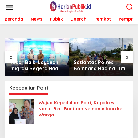
L
e
w
Beranda
News
Publik
Daerah
Pemkot
Pemprov
a
t
i
k
e
k
o
«
»
n
Satlantas Polres
Sambut Mahasiswa
t
Bombana Hadir di Titik
KKA UMK, Bombana
e
Rawan, Pastikan
Bombana Minta
n
Pelajar Berangkat
Program Kerja Tepat
Sekolah dengan Aman
Sasaran
Kepedulian Polri
Wujud Kepedulian Polri, Kapolres
Konut Beri Bantuan Kemanusiaan ke
Warga