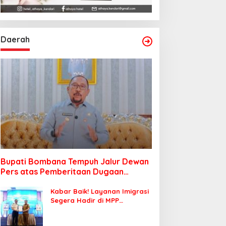
Daerah
Bupati Bombana Tempuh Jalur Dewan
Pers atas Pemberitaan Dugaan
Korupsi Jembatan Cirauci II
Kabar Baik! Layanan Imigrasi
Segera Hadir di MPP
Bombana, Warga Tak Perlu
Lagi ke Kendari