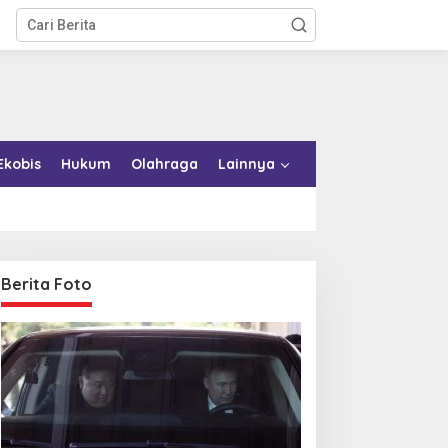
Ekobis
Hukum
Olahraga
Lainnya
Berita Foto
emkab Konkep Tambah
Bupati Bombana Tempuh
mbulans untuk Puskesmas
Jalur Dewan Pers atas
oko-Roko
Pemberitaan Dugaan
Korupsi Jembatan Cirauci II