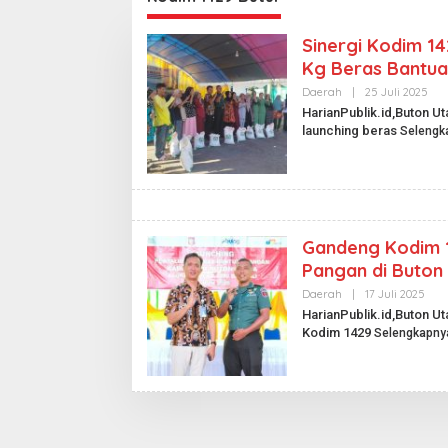
Sinergi Kodim 1
Kg Beras Bantu
Daerah
|
25 Juli 2025
O
L
HarianPublik.id,Buton 
E
launching beras
Selengk
H
H
A
R
I
A
N
P
Gandeng Kodim 1
U
B
Pangan di Buton
L
I
Daerah
|
17 Juli 2025
O
K
L
HarianPublik.id,Buton U
.
E
I
Kodim 1429
Selengkapny
H
D
H
A
R
I
A
N
P