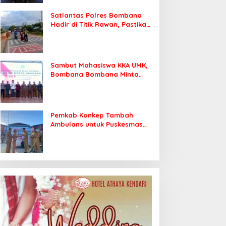
Satlantas Polres Bombana
Hadir di Titik Rawan, Pastikan
Pelajar Berangkat Sekolah
dengan Aman
Sambut Mahasiswa KKA UMK,
Bombana Bombana Minta
Program Kerja Tepat Sasaran
Pemkab Konkep Tambah
Ambulans untuk Puskesmas
Roko-Roko