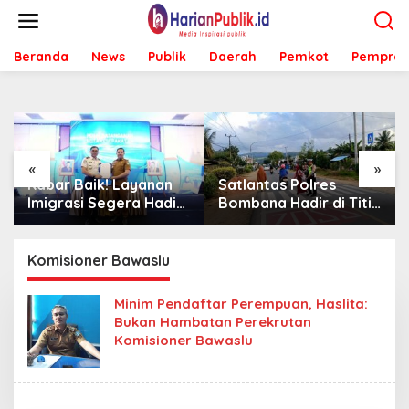
L
e
w
Beranda
News
Publik
Daerah
Pemkot
Pemprov
a
t
i
k
e
k
o
«
»
n
Satlantas Polres
Sambut Mahasiswa
t
Bombana Hadir di Titik
KKA UMK, Bombana
e
Rawan, Pastikan
Bombana Minta
n
Pelajar Berangkat
Program Kerja Tepat
Sekolah dengan Aman
Sasaran
Komisioner Bawaslu
Minim Pendaftar Perempuan, Haslita:
Bukan Hambatan Perekrutan
Komisioner Bawaslu