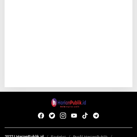
2022 | HarianPublik.id
Redaksi
Profil HarianPublik