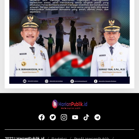
2022 | HarianPublik.id
Redaksi
Profil HarianPublik