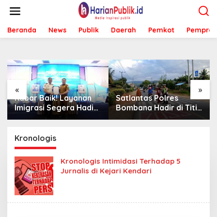
L
e
w
Beranda
News
Publik
Daerah
Pemkot
Pemprov
a
t
i
k
e
k
o
«
»
n
Kabar Baik! Layanan
Satlantas Polres
t
Imigrasi Segera Hadir
Bombana Hadir di Titik
e
di MPP Bombana,
Rawan, Pastikan
n
Warga Tak Perlu Lagi
Pelajar Berangkat
ke Kendari
Sekolah dengan Aman
Kronologis
Kronologis Intimidasi Terhadap 5
Jurnalis di Kejari Kendari