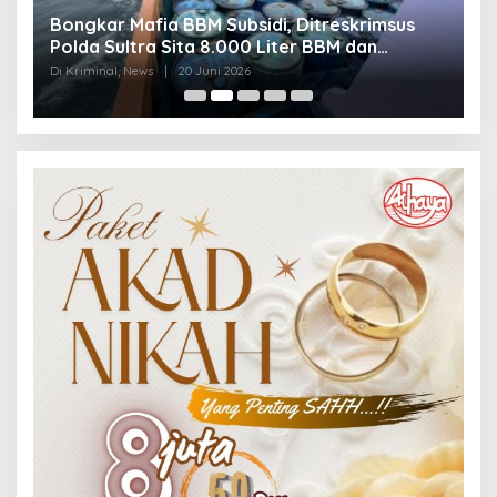
Bongkar Mafia BBM Subsidi, Ditreskrimsus
J
Polda Sultra Sita 8.000 Liter BBM dan
G
Ringkus 3 Tersangka
3
Di Kriminal, News
|
20 Juni 2026
Di