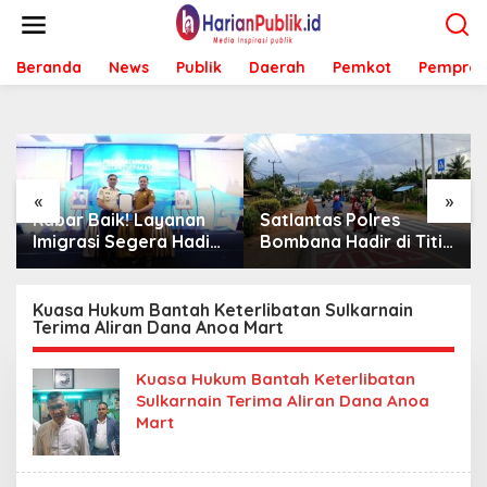
L
e
w
Beranda
News
Publik
Daerah
Pemkot
Pemprov
a
t
i
k
e
k
o
«
»
n
Kabar Baik! Layanan
Satlantas Polres
t
Imigrasi Segera Hadir
Bombana Hadir di Titik
e
di MPP Bombana,
Rawan, Pastikan
n
Warga Tak Perlu Lagi
Pelajar Berangkat
ke Kendari
Sekolah dengan Aman
Kuasa Hukum Bantah Keterlibatan Sulkarnain
Terima Aliran Dana Anoa Mart
Kuasa Hukum Bantah Keterlibatan
Sulkarnain Terima Aliran Dana Anoa
Mart