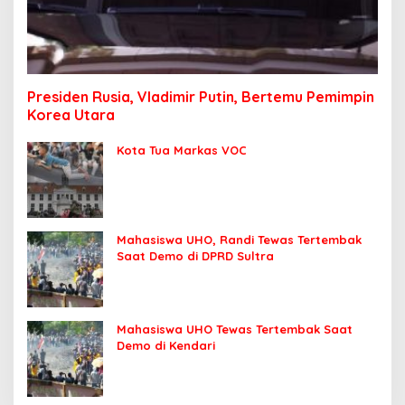
Presiden Rusia, Vladimir Putin, Bertemu Pemimpin
Korea Utara
Kota Tua Markas VOC
Mahasiswa UHO, Randi Tewas Tertembak
Saat Demo di DPRD Sultra
Mahasiswa UHO Tewas Tertembak Saat
Demo di Kendari