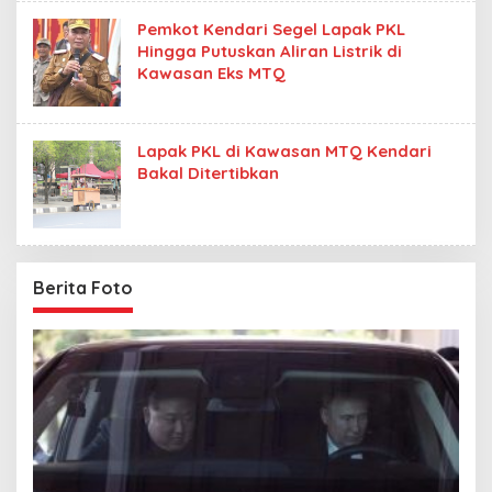
Pemkot Kendari Segel Lapak PKL
Hingga Putuskan Aliran Listrik di
Kawasan Eks MTQ
Lapak PKL di Kawasan MTQ Kendari
Bakal Ditertibkan
Berita Foto