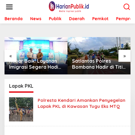
L
e
w
Beranda
News
Publik
Daerah
Pemkot
Pemprov
a
t
i
k
e
k
o
«
»
n
Kabar Baik! Layanan
Satlantas Polres
t
Imigrasi Segera Hadir
Bombana Hadir di Titik
e
di MPP Bombana,
Rawan, Pastikan
n
Warga Tak Perlu Lagi
Pelajar Berangkat
ke Kendari
Sekolah dengan Aman
Lapak PKL
Polresta Kendari Amankan Penyegelan
Lapak PKL di Kawasan Tugu Eks MTQ