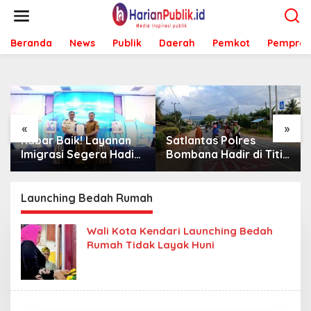
L
e
w
Beranda
News
Publik
Daerah
Pemkot
Pemprov
a
t
i
k
e
k
o
«
»
n
Kabar Baik! Layanan
Satlantas Polres
t
Imigrasi Segera Hadir
Bombana Hadir di Titik
e
di MPP Bombana,
Rawan, Pastikan
n
Warga Tak Perlu Lagi
Pelajar Berangkat
ke Kendari
Sekolah dengan Aman
Launching Bedah Rumah
Wali Kota Kendari Launching Bedah
Rumah Tidak Layak Huni