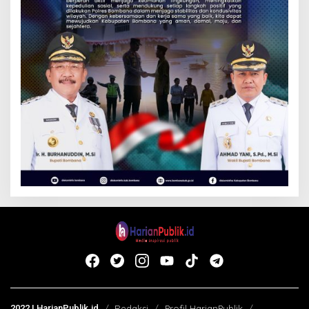
2022 | HarianPublik.id
Redaksi
Profil HarianPublik