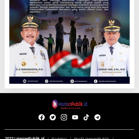
2022 | HarianPublik.id
Redaksi
Profil HarianPublik