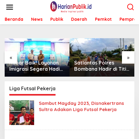
L
e
w
Beranda
News
Publik
Daerah
Pemkot
Pemprov
a
t
i
k
e
k
o
«
»
n
Kabar Baik! Layanan
Satlantas Polres
t
Imigrasi Segera Hadir
Bombana Hadir di Titik
e
di MPP Bombana,
Rawan, Pastikan
n
Warga Tak Perlu Lagi
Pelajar Berangkat
ke Kendari
Sekolah dengan Aman
Liga Futsal Pekerja
Sambut Mayday 2023, Disnakertrans
Sultra Adakan Liga Futsal Pekerja