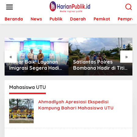
L
e
w
Beranda
News
Publik
Daerah
Pemkot
Pemprov
a
t
i
k
e
k
o
«
»
n
Kabar Baik! Layanan
Satlantas Polres
t
Imigrasi Segera Hadir
Bombana Hadir di Titik
e
di MPP Bombana,
Rawan, Pastikan
n
Warga Tak Perlu Lagi
Pelajar Berangkat
ke Kendari
Sekolah dengan Aman
Mahasiswa UTU
Ahmadlyah Apresiasi Ekspedisi
Kampung Bahari Mahasiswa UTU