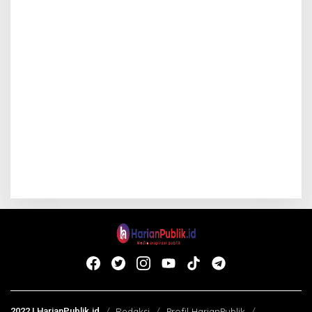
2022 | HarianPublik.id
Redaksi
Profil HarianPublik