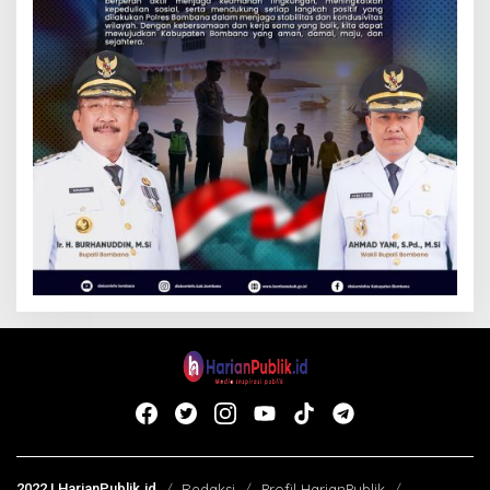
2022 | HarianPublik.id
Redaksi
Profil HarianPublik