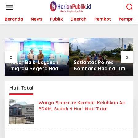
L
e
w
Beranda
News
Publik
Daerah
Pemkot
Pemprov
a
t
i
k
e
k
o
«
»
n
Kabar Baik! Layanan
Satlantas Polres
t
Imigrasi Segera Hadir
Bombana Hadir di Titik
e
di MPP Bombana,
Rawan, Pastikan
n
Warga Tak Perlu Lagi
Pelajar Berangkat
ke Kendari
Sekolah dengan Aman
Mati Total
Warga Simeulue Kembali Keluhkan Air
PDAM, Sudah 4 Hari Mati Total