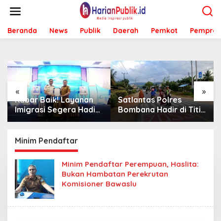
L
e
w
Beranda
News
Publik
Daerah
Pemkot
Pemprov
a
t
i
k
e
k
o
«
»
n
Kabar Baik! Layanan
Satlantas Polres
t
Imigrasi Segera Hadir
Bombana Hadir di Titik
e
di MPP Bombana,
Rawan, Pastikan
n
Warga Tak Perlu Lagi
Pelajar Berangkat
ke Kendari
Sekolah dengan Aman
Minim Pendaftar
Minim Pendaftar Perempuan, Haslita:
Bukan Hambatan Perekrutan
Komisioner Bawaslu