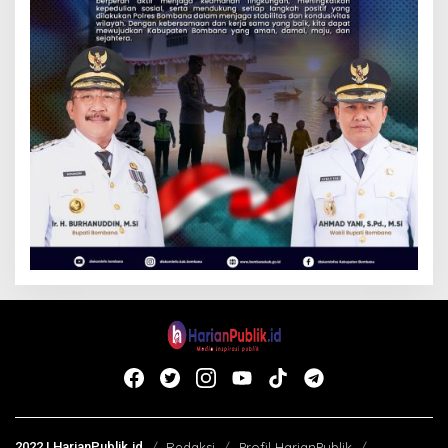
2022 | HarianPublik.id
Redaksi
Profil HarianPublik