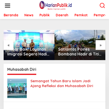
L
e
w
Beranda
News
Publik
Daerah
Pemkot
Pemprov
a
t
i
k
e
k
o
«
»
n
Kabar Baik! Layanan
Satlantas Polres
t
Imigrasi Segera Hadir
Bombana Hadir di Titik
e
di MPP Bombana,
Rawan, Pastikan
n
Warga Tak Perlu Lagi
Pelajar Berangkat
ke Kendari
Sekolah dengan Aman
Muhasabah Diri
Semangat Tahun Baru Islam Jadi
Ajang Refleksi dan Muhasabah Diri