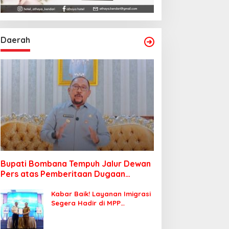
Daerah
Bupati Bombana Tempuh Jalur Dewan
Pers atas Pemberitaan Dugaan
Korupsi Jembatan Cirauci II
Kabar Baik! Layanan Imigrasi
Segera Hadir di MPP
Bombana, Warga Tak Perlu
Lagi ke Kendari