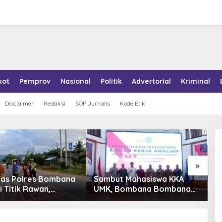
kot
Pemprov
Nasional
Politik
Advertorial
Kriminal
Disclaimer
Redaksi
SOP Jurnalis
Kode Etik
»
tas Polres Bombana
Sambut Mahasiswa KKA
P
i Titik Rawan,
UMK, Bombana Bombana
A
an Pelajar Berangkat
Minta Program Kerja Tepat
R
h dengan Aman
Sasaran