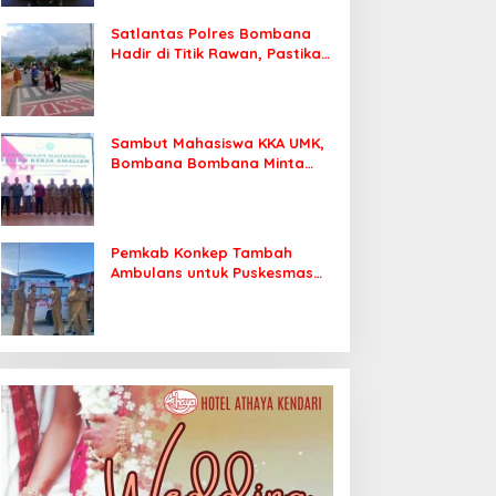
Satlantas Polres Bombana
Hadir di Titik Rawan, Pastikan
Pelajar Berangkat Sekolah
dengan Aman
Sambut Mahasiswa KKA UMK,
Bombana Bombana Minta
Program Kerja Tepat Sasaran
Pemkab Konkep Tambah
Ambulans untuk Puskesmas
Roko-Roko