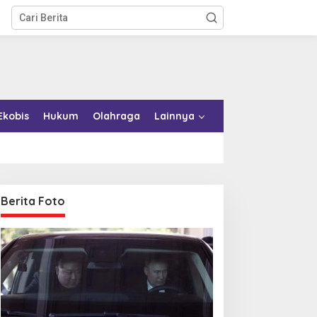
Ekobis
Hukum
Olahraga
Lainnya
Berita Foto
emkab Konkep Tambah
Bupati Bombana Tempuh
mbulans untuk Puskesmas
Jalur Dewan Pers atas
oko-Roko
Pemberitaan Dugaan
Korupsi Jembatan Cirauci II