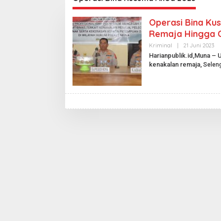
Operasi Bina Ku
Remaja Hingga 
Kriminal
|
21 Juni 2023
O
L
Harianpublik.id,Muna – 
E
kenakalan remaja,
Selen
H
H
A
R
I
A
N
P
U
B
L
I
K
.
I
D