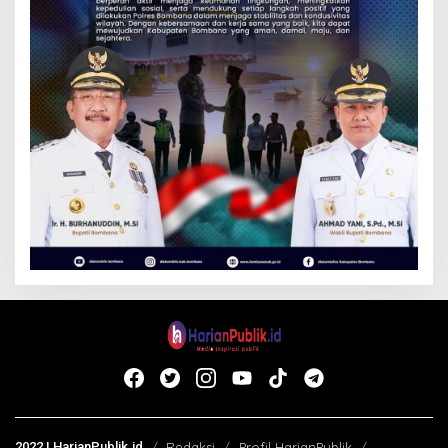
2022 | HarianPublik.id
Redaksi
Profil HarianPublik