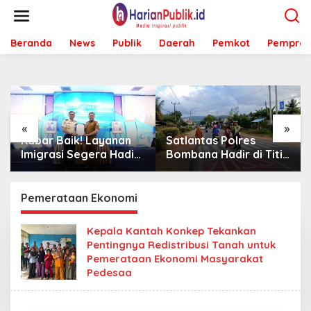
L
e
w
Beranda
News
Publik
Daerah
Pemkot
Pemprov
a
t
i
k
e
k
o
«
»
n
Kabar Baik! Layanan
Satlantas Polres
t
Imigrasi Segera Hadir
Bombana Hadir di Titik
e
di MPP Bombana,
Rawan, Pastikan
n
Warga Tak Perlu Lagi
Pelajar Berangkat
ke Kendari
Sekolah dengan Aman
Pemerataan Ekonomi
Kepala Kantah Konkep Tekankan
Pentingnya Redistribusi Tanah untuk
Pemerataan Ekonomi Masyarakat
Pedesaa