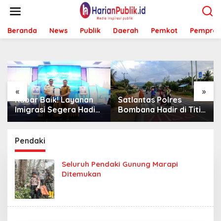
L
e
w
Beranda
News
Publik
Daerah
Pemkot
Pemprov
a
t
i
k
e
k
o
«
»
n
Kabar Baik! Layanan
Satlantas Polres
t
Imigrasi Segera Hadir
Bombana Hadir di Titik
e
di MPP Bombana,
Rawan, Pastikan
n
Warga Tak Perlu Lagi
Pelajar Berangkat
ke Kendari
Sekolah dengan Aman
Pendaki
Seluruh Pendaki Gunung Marapi
Ditemukan