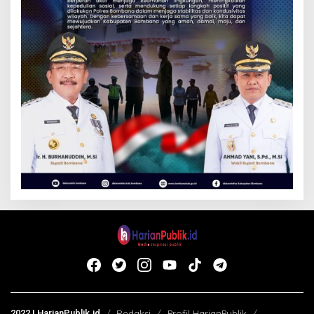
2022 | HarianPublik.id
Redaksi
Profil HarianPublik