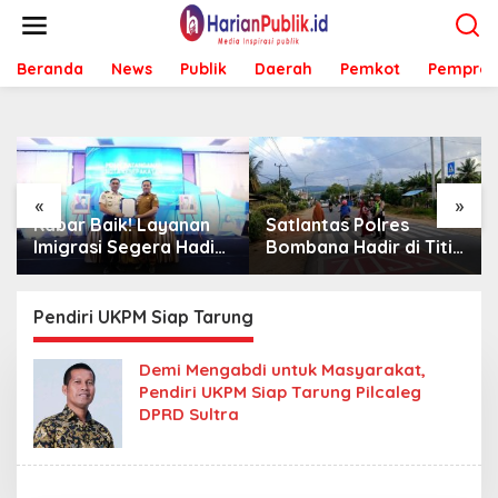
L
e
w
Beranda
News
Publik
Daerah
Pemkot
Pemprov
a
t
i
k
e
k
o
«
»
n
Kabar Baik! Layanan
Satlantas Polres
t
Imigrasi Segera Hadir
Bombana Hadir di Titik
e
di MPP Bombana,
Rawan, Pastikan
n
Warga Tak Perlu Lagi
Pelajar Berangkat
ke Kendari
Sekolah dengan Aman
Pendiri UKPM Siap Tarung
Demi Mengabdi untuk Masyarakat,
Pendiri UKPM Siap Tarung Pilcaleg
DPRD Sultra