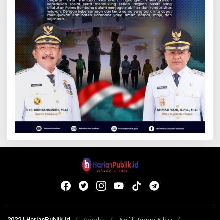
2022 | HarianPublik.id
Redaksi
Profil HarianPublik