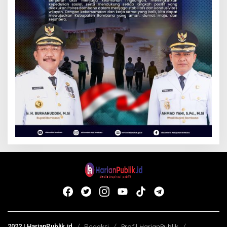
2022 | HarianPublik.id
Redaksi
Profil HarianPublik