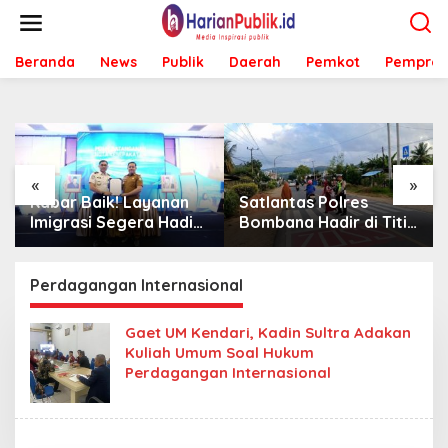
L
e
w
Beranda
News
Publik
Daerah
Pemkot
Pemprov
a
t
i
k
e
k
o
«
»
n
Kabar Baik! Layanan
Satlantas Polres
t
Imigrasi Segera Hadir
Bombana Hadir di Titik
e
di MPP Bombana,
Rawan, Pastikan
n
Warga Tak Perlu Lagi
Pelajar Berangkat
ke Kendari
Sekolah dengan Aman
Perdagangan Internasional
Gaet UM Kendari, Kadin Sultra Adakan
Kuliah Umum Soal Hukum
Perdagangan Internasional