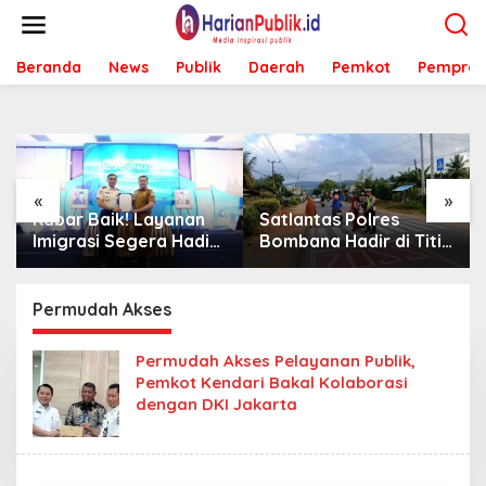
L
e
w
Beranda
News
Publik
Daerah
Pemkot
Pemprov
a
t
i
k
e
k
o
«
»
n
Kabar Baik! Layanan
Satlantas Polres
t
Imigrasi Segera Hadir
Bombana Hadir di Titik
e
di MPP Bombana,
Rawan, Pastikan
n
Warga Tak Perlu Lagi
Pelajar Berangkat
ke Kendari
Sekolah dengan Aman
Permudah Akses
Permudah Akses Pelayanan Publik,
Pemkot Kendari Bakal Kolaborasi
dengan DKI Jakarta