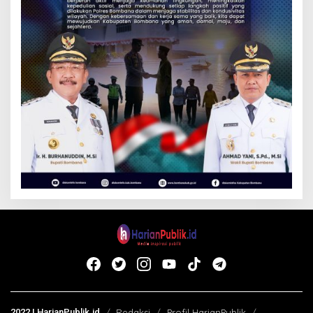
2022 | HarianPublik.id
Redaksi
Profil HarianPublik