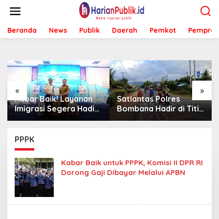
L
e
w
Beranda
News
Publik
Daerah
Pemkot
Pemprov
a
t
i
k
e
k
o
«
»
n
Kabar Baik! Layanan
Satlantas Polres
t
Imigrasi Segera Hadir
Bombana Hadir di Titik
e
di MPP Bombana,
Rawan, Pastikan
n
Warga Tak Perlu Lagi
Pelajar Berangkat
ke Kendari
Sekolah dengan Aman
PPPK
Kabar Baik untuk PPPK, Komisi II DPR RI
Dorong Gaji Dibayar Melalui APBN