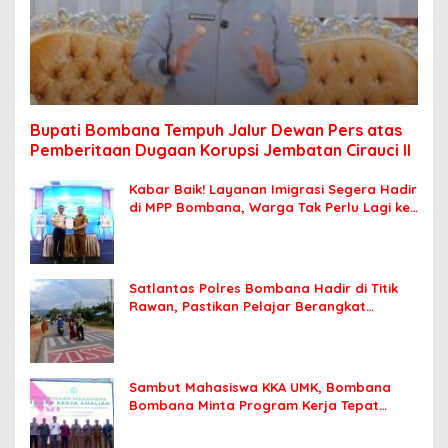
Bupati Bombana Tempuh Jalur Dewan Pers atas
Pemberitaan Dugaan Korupsi Jembatan Cirauci II
Kabar Baik! Layanan Imigrasi Segera Hadir
di MPP Bombana, Warga Tak Perlu Lagi ke
Kendari
Satlantas Polres Bombana Hadir di Titik
Rawan, Pastikan Pelajar Berangkat
Sekolah dengan Aman
Sambut Mahasiswa KKA UMK, Bombana
Bombana Minta Program Kerja Tepat
Sasaran