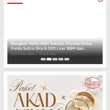
Bongkar Mafia BBM Subsidi, Ditreskrimsus
J
Polda Sultra Sita 8.000 Liter BBM dan
G
Ringkus 3 Tersangka
3
Di Kriminal, News
|
20 Juni 2026
Di