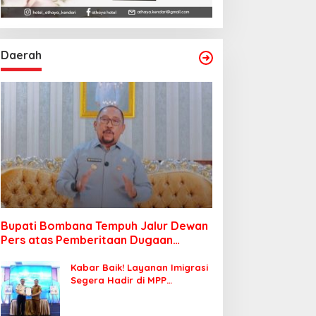
Daerah
Bupati Bombana Tempuh Jalur Dewan
Pers atas Pemberitaan Dugaan
Korupsi Jembatan Cirauci II
Kabar Baik! Layanan Imigrasi
Segera Hadir di MPP
Bombana, Warga Tak Perlu
Lagi ke Kendari