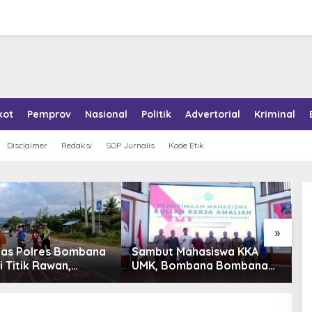
kot
Pemprov
Nasional
Politik
Advertorial
Kriminal
Disclaimer
Redaksi
SOP Jurnalis
Kode Etik
»
tas Polres Bombana
Sambut Mahasiswa KKA
P
i Titik Rawan,
UMK, Bombana Bombana
A
an Pelajar Berangkat
Minta Program Kerja Tepat
R
h dengan Aman
Sasaran