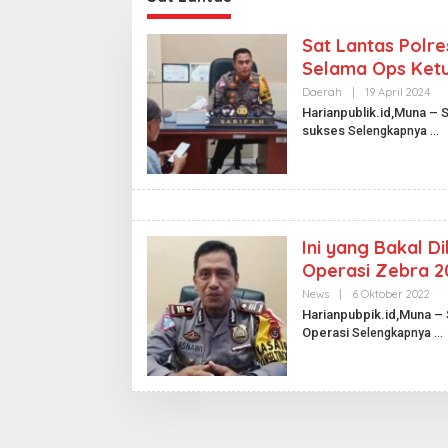
Sat Lantas Polr
Selama Ops Ket
Daerah
|
19 April 2024
O
L
Harianpublik.id,Muna – S
E
sukses
Selengkapnya
H
H
A
R
I
A
N
P
Ini yang Bakal D
U
B
Operasi Zebra 2
L
I
News
|
6 Oktober 2022
O
K
L
Harianpubpik.id,Muna – 
.
E
I
Operasi
Selengkapnya
H
D
H
A
R
I
A
N
P