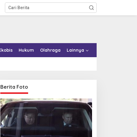
Ekobis
Hukum
Olahraga
Lainnya
Berita Foto
emkab Konkep Tambah
Bupati Bombana Tempuh
mbulans untuk Puskesmas
Jalur Dewan Pers atas
oko-Roko
Pemberitaan Dugaan
Korupsi Jembatan Cirauci II