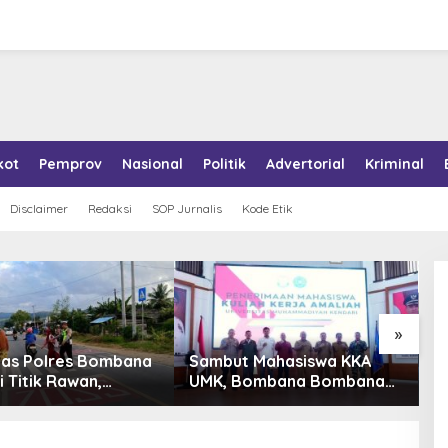
kot
Pemprov
Nasional
Politik
Advertorial
Kriminal
Disclaimer
Redaksi
SOP Jurnalis
Kode Etik
»
tas Polres Bombana
Sambut Mahasiswa KKA
P
i Titik Rawan,
UMK, Bombana Bombana
A
an Pelajar Berangkat
Minta Program Kerja Tepat
R
h dengan Aman
Sasaran