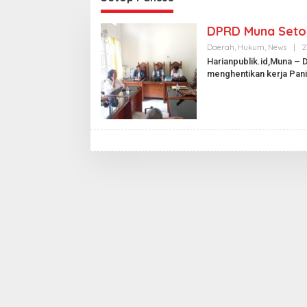
DPRD Muna Seto
Daerah
,
Hukum
,
News
|
2
Harianpublik.id,Muna –
menghentikan kerja Pani