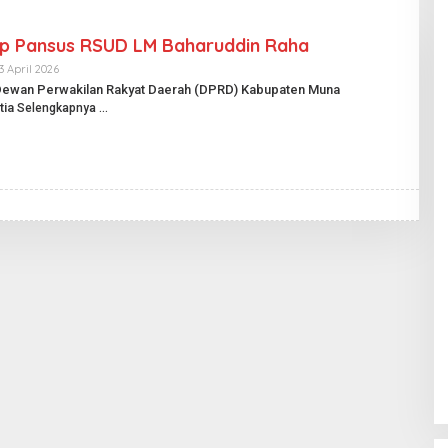
p Pansus RSUD LM Baharuddin Raha
3 April 2026
O
L
 Dewan Perwakilan Rakyat Daerah (DPRD) Kabupaten Muna
E
tia
Selengkapnya
H
H
A
R
I
A
N
P
U
B
L
I
K
.
I
D