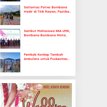
Satlantas Polres Bombana
Hadir di Titik Rawan, Pastikan
Pelajar Berangkat Sekolah
dengan Aman
Sambut Mahasiswa KKA UMK,
Bombana Bombana Minta
Program Kerja Tepat Sasaran
Pemkab Konkep Tambah
Ambulans untuk Puskesmas
Roko-Roko