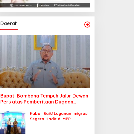
Daerah
Bupati Bombana Tempuh Jalur Dewan
Pers atas Pemberitaan Dugaan
Korupsi Jembatan Cirauci II
Kabar Baik! Layanan Imigrasi
Segera Hadir di MPP
Bombana, Warga Tak Perlu
Lagi ke Kendari