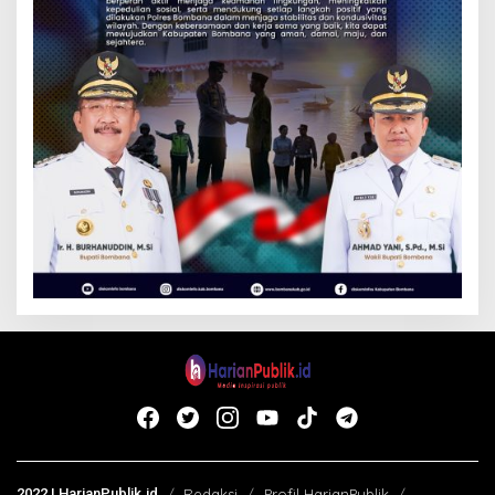
2022 | HarianPublik.id
Redaksi
Profil HarianPublik