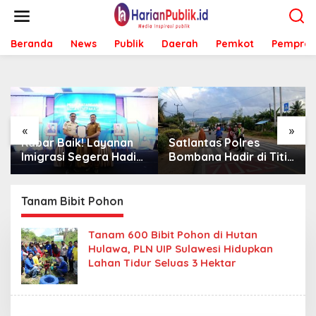
L
e
w
Beranda
News
Publik
Daerah
Pemkot
Pemprov
a
t
i
k
e
k
o
«
»
n
Satlantas Polres
Sambut Mahasiswa
t
Bombana Hadir di Titik
KKA UMK, Bombana
e
Rawan, Pastikan
Bombana Minta
n
Pelajar Berangkat
Program Kerja Tepat
Sekolah dengan Aman
Sasaran
Tanam Bibit Pohon
Tanam 600 Bibit Pohon di Hutan
Hulawa, PLN UIP Sulawesi Hidupkan
Lahan Tidur Seluas 3 Hektar