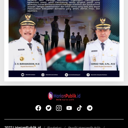
2022 | HarianPublik.id
Redaksi
Profil HarianPublik