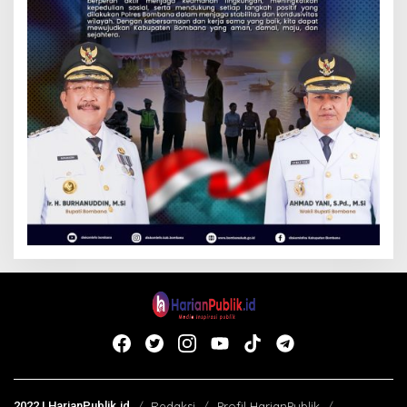
2022 | HarianPublik.id
Redaksi
Profil HarianPublik