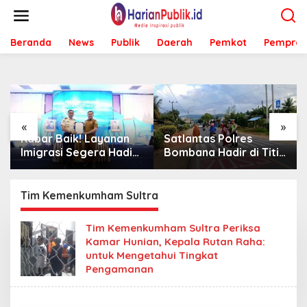
L
e
w
Beranda
News
Publik
Daerah
Pemkot
Pemprov
a
t
i
k
e
k
o
«
»
n
Kabar Baik! Layanan
Satlantas Polres
t
Imigrasi Segera Hadir
Bombana Hadir di Titik
e
di MPP Bombana,
Rawan, Pastikan
n
Warga Tak Perlu Lagi
Pelajar Berangkat
ke Kendari
Sekolah dengan Aman
Tim Kemenkumham Sultra
Tim Kemenkumham Sultra Periksa
Kamar Hunian, Kepala Rutan Raha:
untuk Mengetahui Tingkat
Pengamanan