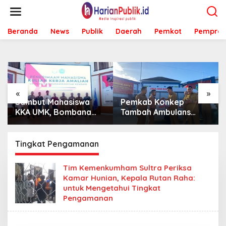
L
e
w
Beranda
News
Publik
Daerah
Pemkot
Pemprov
a
t
i
k
e
k
o
«
»
n
Sambut Mahasiswa
Pemkab Konkep
t
KKA UMK, Bombana
Tambah Ambulans
e
Bombana Minta
untuk Puskesmas
n
Program Kerja Tepat
Roko-Roko
Sasaran
Tingkat Pengamanan
Tim Kemenkumham Sultra Periksa
Kamar Hunian, Kepala Rutan Raha:
untuk Mengetahui Tingkat
Pengamanan