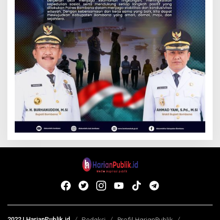
2022 | HarianPublik.id
Redaksi
Profil HarianPublik