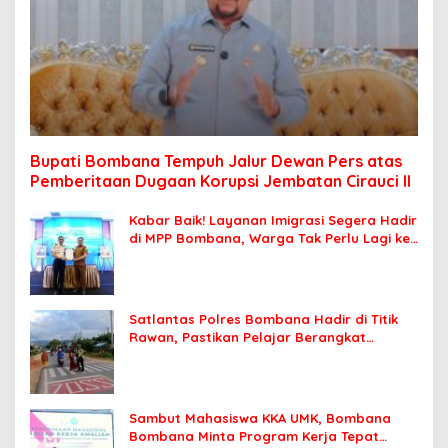
Bupati Bombana Tempuh Jalur Dewan Pers atas
Pemberitaan Dugaan Korupsi Jembatan Cirauci II
Kabar Baik! Layanan Imigrasi Segera Hadir
di MPP Bombana, Warga Tak Perlu Lagi ke
Kendari
Satlantas Polres Bombana Hadir di Titik
Rawan, Pastikan Pelajar Berangkat
Sekolah dengan Aman
Sambut Mahasiswa KKA UMK, Bombana
Bombana Minta Program Kerja Tepat