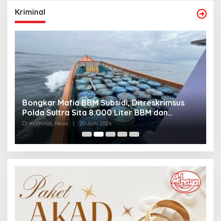
Kriminal
Bongkar Mafia BBM Subsidi, Ditreskrimsus
J
Polda Sultra Sita 8.000 Liter BBM dan
G
Ringkus 3 Tersangka
3
Di Kriminal, News
|
20 Juni 2026
Di