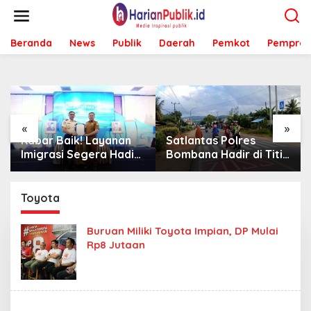
L
e
w
Beranda
News
Publik
Daerah
Pemkot
Pemprov
a
t
i
k
e
k
o
«
»
n
Kabar Baik! Layanan
Satlantas Polres
t
Imigrasi Segera Hadir
Bombana Hadir di Titik
e
di MPP Bombana,
Rawan, Pastikan
n
Warga Tak Perlu Lagi
Pelajar Berangkat
ke Kendari
Sekolah dengan Aman
Toyota
Buruan Miliki Toyota Impian, DP Mulai
Rp8 Jutaan