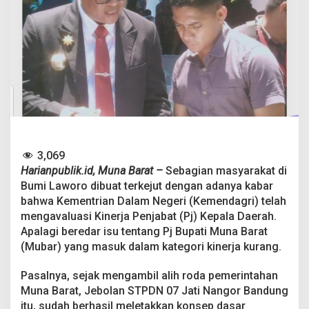
P
i
m
p
i
n
M
u
b
a
r
,
B
3,069
a
Harianpublik.id, Muna Barat –
Sebagian masyarakat di
h
Bumi Laworo dibuat terkejut dengan adanya kabar
r
bahwa Kementrian Dalam Negeri (Kemendagri) telah
i
:
mengavaluasi Kinerja Penjabat (Pj) Kepala Daerah.
B
Apalagi beredar isu tentang Pj Bupati Muna Barat
i
(Mubar) yang masuk dalam kategori kinerja kurang.
a
r
Pasalnya, sejak mengambil alih roda pemerintahan
M
a
Muna Barat, Jebolan STPDN 07 Jati Nangor Bandung
s
itu, sudah berhasil meletakkan konsep dasar