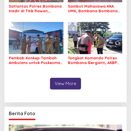
Satlantas Polres Bombana
Sambut Mahasiswa KKA
Hadir di Titik Rawan,
UMK, Bombana Bombana
Pastikan Pelajar Berangkat
Minta Program Kerja Tepat
Sekolah dengan Aman
Sasaran
Pemkab Konkep Tambah
Tongkat Komando Polres
Ambulans untuk Puskesmas
Bombana Berganti, AKBP
Roko-Roko
Irwandhy Idrus Nahkodai
Kepolisian Bombana
View More
Berita Foto