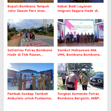
Bupati Bombana Tempuh
Kabar Baik! Layanan
Jalur Dewan Pers atas
Imigrasi Segera Hadir di
Pemberitaan Dugaan
MPP Bombana, Warga Tak
Korupsi Jembatan Cirauci II
Perlu Lagi ke Kendari
Satlantas Polres Bombana
Sambut Mahasiswa KKA
Hadir di Titik Rawan,
UMK, Bombana Bombana
Pastikan Pelajar Berangkat
Minta Program Kerja Tepat
Sekolah dengan Aman
Sasaran
Pemkab Konkep Tambah
Tongkat Komando Polres
Ambulans untuk Puskesmas
Bombana Berganti, AKBP
Roko-Roko
Irwandhy Idrus Nahkodai
Kepolisian Bombana