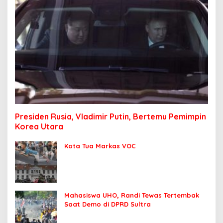
Presiden Rusia, Vladimir Putin, Bertemu Pemimpin
Korea Utara
Kota Tua Markas VOC
Mahasiswa UHO, Randi Tewas Tertembak
Saat Demo di DPRD Sultra