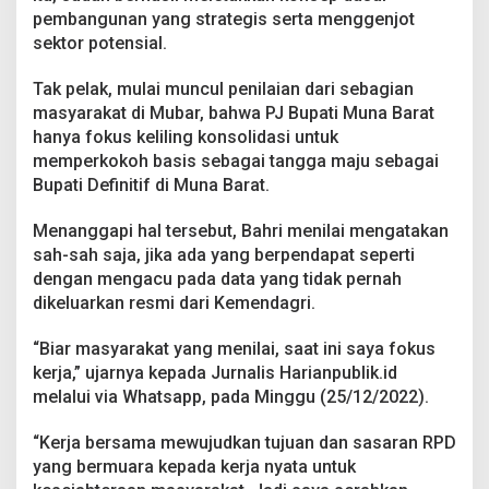
y
pembangunan yang strategis serta menggenjot
a
sektor potensial.
r
a
k
Tak pelak, mulai muncul penilaian dari sebagian
a
masyarakat di Mubar, bahwa PJ Bupati Muna Barat
t
hanya fokus keliling konsolidasi untuk
y
memperkokoh basis sebagai tangga maju sebagai
a
Bupati Definitif di Muna Barat.
n
g
N
Menanggapi hal tersebut, Bahri menilai mengatakan
i
sah-sah saja, jika ada yang berpendapat seperti
l
dengan mengacu pada data yang tidak pernah
a
dikeluarkan resmi dari Kemendagri.
i
,
S
“Biar masyarakat yang menilai, saat ini saya fokus
a
kerja,” ujarnya kepada Jurnalis Harianpublik.id
a
melalui via Whatsapp, pada Minggu (25/12/2022).
t
I
n
“Kerja bersama mewujudkan tujuan dan sasaran RPD
i
yang bermuara kepada kerja nyata untuk
S