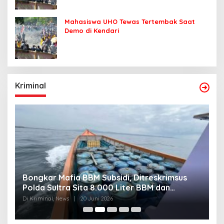
Mahasiswa UHO Tewas Tertembak Saat
Demo di Kendari
Kriminal
Bongkar Mafia BBM Subsidi, Ditreskrimsus
J
Polda Sultra Sita 8.000 Liter BBM dan
G
Ringkus 3 Tersangka
3
Di Kriminal, News
|
20 Juni 2026
Di