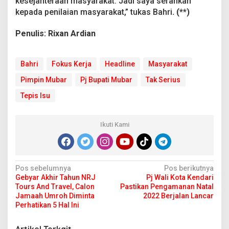
kesejahteraan masyarakat. Jadi saya serahkan
a
kepada penilaian masyarakat,” tukas Bahri
. (**)
y
a
F
Penulis: Rixan Ardian
o
k
u
Bahri
Fokus Kerja
Headline
Masyarakat
s
K
Pimpin Mubar
Pj Bupati Mubar
Tak Serius
e
Tepis Isu
r
j
a
Ikuti Kami
N
Pos sebelumnya
Pos berikutnya
Gebyar Akhir Tahun NRJ
Pj Wali Kota Kendari
a
Tours And Travel, Calon
Pastikan Pengamanan Natal
v
Jamaah Umroh Diminta
2022 Berjalan Lancar
Perhatikan 5 Hal Ini
i
g