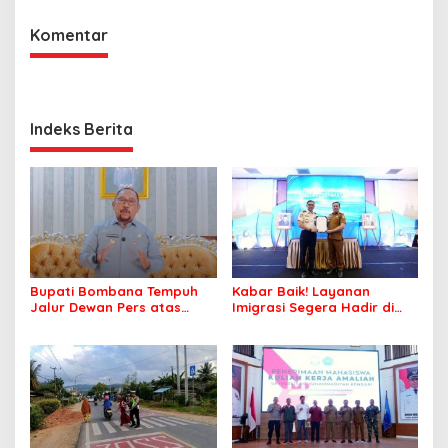
Komentar
Indeks Berita
Bupati Bombana Tempuh
Kabar Baik! Layanan
Jalur Dewan Pers atas
Imigrasi Segera Hadir di
Pemberitaan Dugaan
MPP Bombana, Warga Tak
Korupsi Jembatan Cirauci II
Perlu Lagi ke Kendari