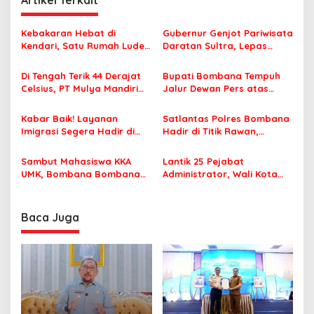
Artikel Terkait
a
s
Kebakaran Hebat di
Gubernur Genjot Pariwisata
Kendari, Satu Rumah Ludes
Daratan Sultra, Lepas
i
Terbakar
Famtrip Overland Jelajahi
p
Tiga Kabupaten Unggulan
Di Tengah Terik 44 Derajat
Bupati Bombana Tempuh
Celsius, PT Mulya Mandiri
Jalur Dewan Pers atas
o
Travel Pastikan Seluruh
Pemberitaan Dugaan
s
Jamaah Tetap Sehat dan
Korupsi Jembatan Cirauci II
Kabar Baik! Layanan
Satlantas Polres Bombana
Nyaman Beribadah
Imigrasi Segera Hadir di
Hadir di Titik Rawan,
MPP Bombana, Warga Tak
Pastikan Pelajar Berangkat
Perlu Lagi ke Kendari
Sekolah dengan Aman
Sambut Mahasiswa KKA
Lantik 25 Pejabat
UMK, Bombana Bombana
Administrator, Wali Kota
Minta Program Kerja Tepat
Tegaskan ASN Harus
Sasaran
Berintegritas dan
Profesional Layani
Baca Juga
Masyarakat