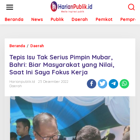
L
e
w
Beranda
News
Publik
Daerah
Pemkot
Pemprov
a
t
i
k
e
Beranda
/
Daerah
T
k
e
o
Tepis Isu Tak Serius Pimpin Mubar,
p
n
i
Bahri: Biar Masyarakat yang Nilai,
t
s
e
Saat Ini Saya Fokus Kerja
I
n
s
Harianpublik.id
25 Desember 2022
u
Daerah
T
a
k
S
e
r
i
u
s