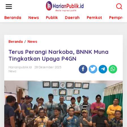
L
e
w
Beranda
News
Publik
Daerah
Pemkot
Pemprov
a
t
i
k
e
Beranda
/
News
T
k
e
o
Terus Perangi Narkoba, BNNK Muna
r
n
u
Tingkatkan Upaya P4GN
t
s
e
P
Harianpublik.id
28 Desember 2023
n
News
e
r
a
n
g
i
N
a
r
k
o