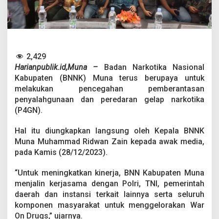
b
a
,
B
N
N
K
2,429
M
Harianpublik.id,Muna –
Badan Narkotika Nasional
u
Kabupaten (BNNK) Muna terus berupaya untuk
n
melakukan pencegahan pemberantasan
a
penyalahgunaan dan peredaran gelap narkotika
T
i
(P4GN).
n
g
Hal itu diungkapkan langsung oleh Kepala BNNK
k
Muna Muhammad Ridwan Zain kepada awak media,
a
pada Kamis (28/12/2023).
t
k
a
“Untuk meningkatkan kinerja, BNN Kabupaten Muna
n
menjalin kerjasama dengan Polri, TNI, pemerintah
U
daerah dan instansi terkait lainnya serta seluruh
p
komponen masyarakat untuk menggelorakan War
a
y
On Drugs,” ujarnya.