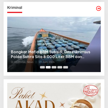
Kriminal
Bongkar Mafia BBM Subsidi, Ditreskrimsus
J
Polda Sultra Sita 8.000 Liter BBM dan
G
Ringkus 3 Tersangka
3
Di Kriminal, News
|
20 Juni 2026
Di