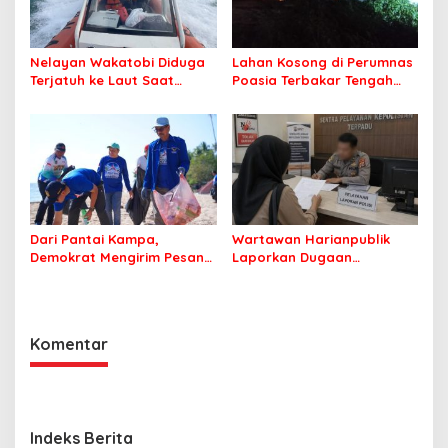
Nelayan Wakatobi Diduga
Lahan Kosong di Perumnas
Terjatuh ke Laut Saat
Poasia Terbakar Tengah
Memancing
Malam
Dari Pantai Kampa,
Wartawan Harianpublik
Demokrat Mengirim Pesan
Laporkan Dugaan
Tentang Kepedulian
Cyberbullying ke Polres
Lingkungan
Bombana, Soroti Proses
Penanganan Aduan
Komentar
Indeks Berita