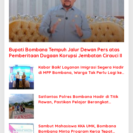
Bupati Bombana Tempuh Jalur Dewan Pers atas
Pemberitaan Dugaan Korupsi Jembatan Cirauci II
Kabar Baik! Layanan Imigrasi Segera Hadir
di MPP Bombana, Warga Tak Perlu Lagi ke
Kendari
Satlantas Polres Bombana Hadir di Titik
Rawan, Pastikan Pelajar Berangkat
Sekolah dengan Aman
Sambut Mahasiswa KKA UMK, Bombana
Bombana Minta Program Kerja Tepat