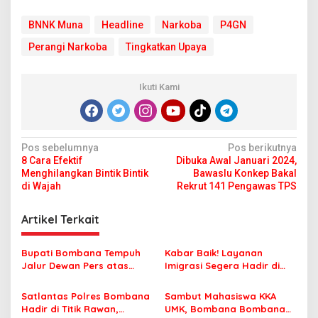
BNNK Muna
Headline
Narkoba
P4GN
Perangi Narkoba
Tingkatkan Upaya
Ikuti Kami
N
Pos sebelumnya
Pos berikutnya
8 Cara Efektif
Dibuka Awal Januari 2024,
a
Menghilangkan Bintik Bintik
Bawaslu Konkep Bakal
v
di Wajah
Rekrut 141 Pengawas TPS
i
Artikel Terkait
g
a
Bupati Bombana Tempuh
Kabar Baik! Layanan
s
Jalur Dewan Pers atas
Imigrasi Segera Hadir di
Pemberitaan Dugaan
MPP Bombana, Warga Tak
i
Korupsi Jembatan Cirauci II
Perlu Lagi ke Kendari
Satlantas Polres Bombana
Sambut Mahasiswa KKA
p
Hadir di Titik Rawan,
UMK, Bombana Bombana