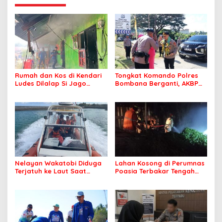
Rumah dan Kos di Kendari
Tongkat Komando Polres
Ludes Dilalap Si Jago
Bombana Berganti, AKBP
Merah
Irwandhy Idrus Nahkodai
Kepolisian Bombana
Nelayan Wakatobi Diduga
Lahan Kosong di Perumnas
Terjatuh ke Laut Saat
Poasia Terbakar Tengah
Memancing
Malam