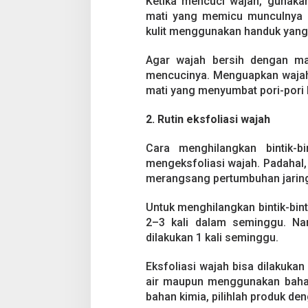
Ketika mencuci wajah, gunakan
mati yang memicu munculnya bin
kulit menggunakan handuk yang l
Agar wajah bersih dengan ma
mencucinya. Menguapkan wajah 
mati yang menyumbat pori-pori 
2. Rutin eksfoliasi wajah
Cara menghilangkan bintik-b
mengeksfoliasi wajah. Padahal, 
merangsang pertumbuhan jaringa
Untuk menghilangkan bintik-bint
2–3 kali dalam seminggu. Namu
dilakukan 1 kali seminggu.
Eksfoliasi wajah bisa dilakuk
air maupun menggunakan bahan
bahan kimia, pilihlah produk de