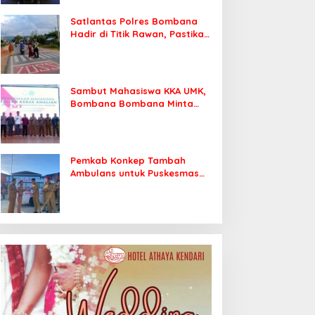
Satlantas Polres Bombana
Hadir di Titik Rawan, Pastikan
Pelajar Berangkat Sekolah
dengan Aman
Sambut Mahasiswa KKA UMK,
Bombana Bombana Minta
Program Kerja Tepat Sasaran
Pemkab Konkep Tambah
Ambulans untuk Puskesmas
Roko-Roko