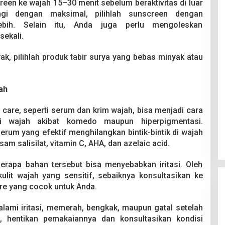
en ke wajah 15–30 menit sebelum beraktivitas di luar
ungi dengan maksimal, pilihlah sunscreen dengan
ih. Selain itu, Anda juga perlu mengoleskan
sekali.
yak, pilihlah produk tabir surya yang bebas minyak atau
ah
care, seperti serum dan krim wajah, bisa menjadi cara
 di wajah akibat komedo maupun hiperpigmentasi.
rum yang efektif menghilangkan bintik-bintik di wajah
sam salisilat, vitamin C, AHA, dan azelaic acid.
berapa bahan tersebut bisa menyebabkan iritasi. Oleh
kulit wajah yang sensitif, sebaiknya konsultasikan ke
re yang cocok untuk Anda.
ngalami iritasi, memerah, bengkak, maupun gatal setelah
 hentikan pemakaiannya dan konsultasikan kondisi