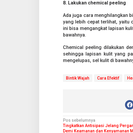
8. Lakukan chemical peeling
Ada juga cara menghilangkan bin
yang lebih cepat terlihat, yait
ini bisa mengangkat lapisan kul
bawahnya.
Chemical peeling dilakukan de
sehingga lapisan kulit yang pa
mengelupas, sel kulit di bawahn
Bintik Wajah
Cara Efektif
He
N
Pos sebelumnya
Tingkatkan Antisipasi Jelang Perga
a
Demi Keamanan dan Kenyamanan M