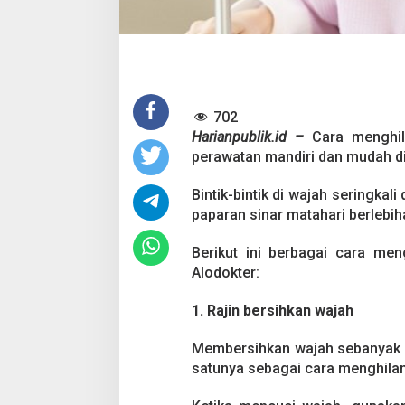
t
i
k
d
i
W
a
j
702
a
Harianpublik.id –
Cara menghil
h
perawatan mandiri dan mudah d
Bintik-bintik di wajah seringkal
paparan sinar matahari berlebi
Berikut ini berbagai cara mengh
Alodokter:
1. Rajin bersihkan wajah
Membersihkan wajah sebanyak 2
satunya sebagai cara menghilang