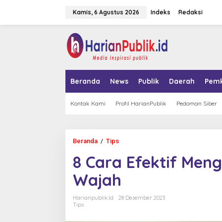
L
Kamis, 6 Agustus 2026
Indeks
Redaksi
e
w
a
tutup
t
i
k
e
k
Beranda
News
Publik
Daerah
Pem
o
n
t
Kontak Kami
Profil HarianPublik
Pedoman Siber
e
n
Beranda
/
Tips
8
C
8 Cara Efektif Meng
a
r
Wajah
a
E
f
Harianpublik.id
28 Desember 2023
e
Tips
k
t