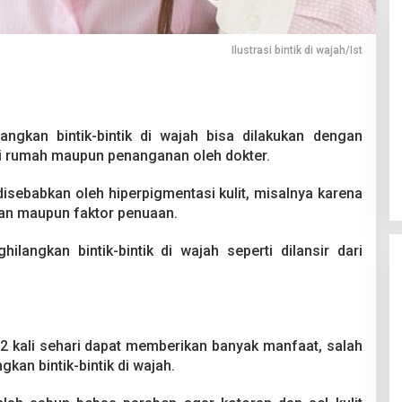
Ilustrasi bintik di wajah/Ist
Pesta Pernikahan Berakhir
angkan bintik-bintik di wajah bisa dilakukan dengan
Mencekam, Mahasiswa Ditikam
i rumah maupun penanganan oleh dokter.
Badik Usai Cekcok saat Pesta
Di Kriminal
|
29 Juni 2026
Miras
i disebabkan oleh hiperpigmentasi kulit, misalnya karena
han maupun faktor penuaan.
ilangkan bintik-bintik di wajah seperti dilansir dari
 kali sehari dapat memberikan banyak manfaat, salah
kan bintik-bintik di wajah.