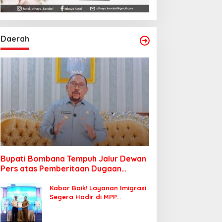
Daerah
Bupati Bombana Tempuh Jalur Dewan
Pers atas Pemberitaan Dugaan
Korupsi Jembatan Cirauci II
Kabar Baik! Layanan Imigrasi
Segera Hadir di MPP
Bombana, Warga Tak Perlu
Lagi ke Kendari