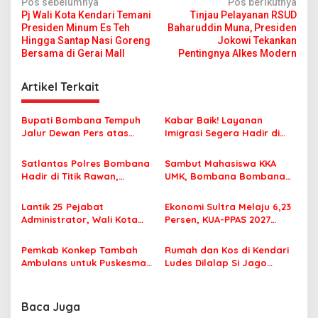
N
Pos sebelumnya
Pos berikutnya
Pj Wali Kota Kendari Temani
Tinjau Pelayanan RSUD
a
Presiden Minum Es Teh
Baharuddin Muna, Presiden
v
Hingga Santap Nasi Goreng
Jokowi Tekankan
Bersama di Gerai Mall
Pentingnya Alkes Modern
i
g
Artikel Terkait
a
s
Bupati Bombana Tempuh
Kabar Baik! Layanan
Jalur Dewan Pers atas
Imigrasi Segera Hadir di
i
Pemberitaan Dugaan
MPP Bombana, Warga Tak
p
Korupsi Jembatan Cirauci II
Perlu Lagi ke Kendari
Satlantas Polres Bombana
Sambut Mahasiswa KKA
Hadir di Titik Rawan,
UMK, Bombana Bombana
o
Pastikan Pelajar Berangkat
Minta Program Kerja Tepat
s
Sekolah dengan Aman
Sasaran
Lantik 25 Pejabat
Ekonomi Sultra Melaju 6,23
Administrator, Wali Kota
Persen, KUA-PPAS 2027
Tegaskan ASN Harus
Resmi Masuk DPRD
Berintegritas dan
Pemkab Konkep Tambah
Rumah dan Kos di Kendari
Profesional Layani
Ambulans untuk Puskesmas
Ludes Dilalap Si Jago
Masyarakat
Roko-Roko
Merah
Baca Juga