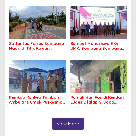
Korupsi Jembatan Cirauci II
Perlu Lagi ke Kendari
Satlantas Polres Bombana
Sambut Mahasiswa KKA
Hadir di Titik Rawan,
UMK, Bombana Bombana
Pastikan Pelajar Berangkat
Minta Program Kerja Tepat
Sekolah dengan Aman
Sasaran
Pemkab Konkep Tambah
Rumah dan Kos di Kendari
Ambulans untuk Puskesmas
Ludes Dilalap Si Jago
Roko-Roko
Merah
View More