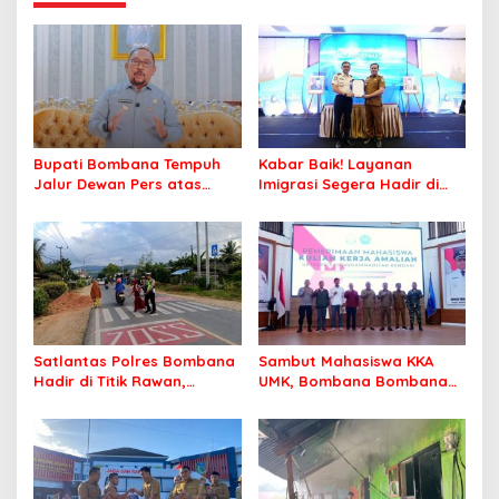
Bupati Bombana Tempuh
Kabar Baik! Layanan
Jalur Dewan Pers atas
Imigrasi Segera Hadir di
Pemberitaan Dugaan
MPP Bombana, Warga Tak
Korupsi Jembatan Cirauci II
Perlu Lagi ke Kendari
Satlantas Polres Bombana
Sambut Mahasiswa KKA
Hadir di Titik Rawan,
UMK, Bombana Bombana
Pastikan Pelajar Berangkat
Minta Program Kerja Tepat
Sekolah dengan Aman
Sasaran