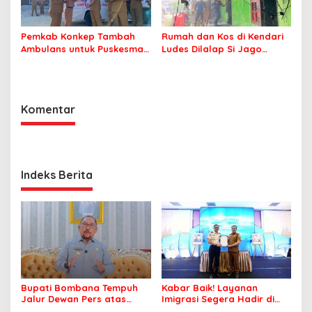
Pemkab Konkep Tambah
Rumah dan Kos di Kendari
Ambulans untuk Puskesmas
Ludes Dilalap Si Jago
Roko-Roko
Merah
Komentar
Indeks Berita
Bupati Bombana Tempuh
Kabar Baik! Layanan
Jalur Dewan Pers atas
Imigrasi Segera Hadir di
Pemberitaan Dugaan
MPP Bombana, Warga Tak