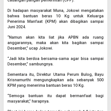
cadangan pangan pemerintah (CPP).
P
k
Di hadapan masyarakat Muna, Jokowi mengatakan
e
5
bahwa bantuan beras 10 Kg untuk Keluarga
0
Penerima Manfaat (KPM) akan dibagikan sampai
0
Juni 2024.
K
P
“Namun akan kita liat jika APBN ada ruang
M
anggarannya, maka akan kita bagikan sampai
Desember,” ucap Jokowi.
“Jadi kita berdoa bersama-sama agar bisa sampai
Desember,” sambungnya.
Sementara itu, Direktur Utama Perum Bulog, Bayu
Krisnamurthi mengungkapkan ada sebanyak 500
KPM yang menerima bantuan beras 10 Kg.
“Semoga bantuan itu dapat bermanfaat bagi
masyarakat,” harapnya.