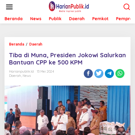
L
e
w
Beranda
News
Publik
Daerah
Pemkot
Pemprov
a
t
i
k
e
Beranda
/
Daerah
T
k
i
o
Tiba di Muna, Presiden Jokowi Salurkan
b
n
a
Bantuan CPP ke 500 KPM
t
d
e
i
Harianpublik.id
13 Mei 2024
n
Daerah
,
News
M
u
n
a
,
P
r
e
s
i
d