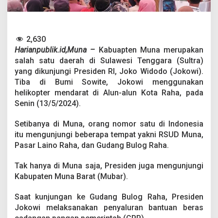
e
n
J
o
k
2,630
o
Harianpublik.id,Muna –
Kabuapten Muna merupakan
w
salah satu daerah di Sulawesi Tenggara (Sultra)
i
yang dikunjungi Presiden RI, Joko Widodo (Jokowi).
S
a
Tiba di Bumi Sowite, Jokowi menggunakan
l
helikopter mendarat di Alun-alun Kota Raha, pada
u
Senin (13/5/2024).
r
k
Setibanya di Muna, orang nomor satu di Indonesia
a
n
itu mengunjungi beberapa tempat yakni RSUD Muna,
B
Pasar Laino Raha, dan Gudang Bulog Raha.
a
n
Tak hanya di Muna saja, Presiden juga mengunjungi
t
Kabupaten Muna Barat (Mubar).
u
a
n
Saat kunjungan ke Gudang Bulog Raha, Presiden
C
Jokowi melaksanakan penyaluran bantuan beras
P