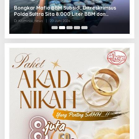
Bongkar Mafia BBM Subsidi, Ditreskrimsus
J
Polda Sultra Sita 8.000 Liter BBM dan
G
Ringkus 3 Tersangka
3
Di Kriminal, News
|
20 Juni 2026
Di