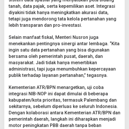
n
tanah, data pajak, serta kepemilikan aset. Integrasi
N
diyakini tidak hanya meningkatkan akurasi data,
O
P
tetapi juga mendorong tata kelola pertanahan yang
d
lebih transparan dan pro-investasi.
i
S
Selain manfaat fiskal, Menteri Nusron juga
u
menekankan pentingnya sinergi antar lembaga. “Kita
m
s
ingin satu data pertanahan yang bisa digunakan
e
bersama oleh pemerintah pusat, daerah, dan
l
masyarakat. Jadi tidak hanya menertibkan
S
administrasi, tapi juga menumbuhkan kepercayaan
e
publik terhadap layanan pertanahan,” tegasnya.
g
e
r
Kementerian ATR/BPN menargetkan, uji coba
a
integrasi NIB-NOP ini dapat dimulai di beberapa
I
kabupaten/kota prioritas, termasuk Palembang dan
n
sekitarnya, sebelum diperluas ke seluruh Indonesia.
t
e
Dengan kolaborasi antara Kementerian ATR/BPN dan
g
pemerintah daerah, langkah ini diharapkan menjadi
r
motor peningkatan PBB daerah tanpa beban
a