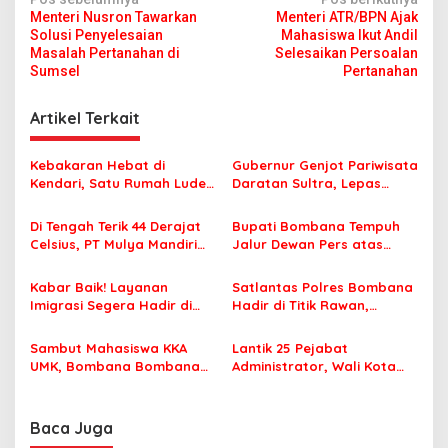
N
Menteri Nusron Tawarkan
Menteri ATR/BPN Ajak
a
Solusi Penyelesaian
Mahasiswa Ikut Andil
v
Masalah Pertanahan di
Selesaikan Persoalan
Sumsel
Pertanahan
i
g
Artikel Terkait
a
s
Kebakaran Hebat di
Gubernur Genjot Pariwisata
Kendari, Satu Rumah Ludes
Daratan Sultra, Lepas
i
Terbakar
Famtrip Overland Jelajahi
p
Tiga Kabupaten Unggulan
Di Tengah Terik 44 Derajat
Bupati Bombana Tempuh
Celsius, PT Mulya Mandiri
Jalur Dewan Pers atas
o
Travel Pastikan Seluruh
Pemberitaan Dugaan
s
Jamaah Tetap Sehat dan
Korupsi Jembatan Cirauci II
Kabar Baik! Layanan
Satlantas Polres Bombana
Nyaman Beribadah
Imigrasi Segera Hadir di
Hadir di Titik Rawan,
MPP Bombana, Warga Tak
Pastikan Pelajar Berangkat
Perlu Lagi ke Kendari
Sekolah dengan Aman
Sambut Mahasiswa KKA
Lantik 25 Pejabat
UMK, Bombana Bombana
Administrator, Wali Kota
Minta Program Kerja Tepat
Tegaskan ASN Harus
Sasaran
Berintegritas dan
Profesional Layani
Baca Juga
Masyarakat