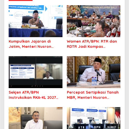
Kumpulkan Jajaran di
Wamen ATR/BPN: RTR dan
Jatim, Menteri Nusron
RDTR Jadi Kompas
Tegaskan Rakyat Harus
Pembangunan Bali
Jadi Prioritas
Sekjen ATR/BPN
Percepat Sertipikasi Tanah
Instruksikan RKA-KL 2027
MBR, Menteri Nusron
Berfokus pada
Pastikan Manfaat Program
Transformasi Layanan
Pemerintah Dirasakan Utuh
Pertanahan