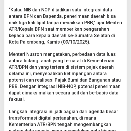
k
,
“Kalau NIB dan NOP dijadikan satu integrasi data
M
antara BPN dan Bapenda, penerimaan daerah bisa
e
naik tiga kali lipat tanpa menaikkan PBB,” ujar Menteri
n
t
ATR/Kepala BPN saat memberikan pengarahan
e
kepada para kepala daerah se-Sumatra Selatan di
r
Kota Palembang, Kamis (09/10/2025).
i
N
Menteri Nusron mengatakan, perbedaan data luas
u
s
antara bidang tanah yang tercatat di Kementerian
r
ATR/BPN dan yang tertera di sistem pajak daerah
o
selama ini, menyebabkan ketimpangan antara
n
potensi dan realisasi Pajak Bumi dan Bangunan atau
H
PBB. Dengan integrasi NIB-NOP, potensi penerimaan
a
r
dapat dimaksimalkan secara adil dan berbasis data
a
faktual.
p
N
Langkah integrasi ini jadi bagian dari agenda besar
I
transformasi digital pertanahan, di mana
B
d
Kementerian ATR/BPN tengah mengembangkan
a
sistem data spasial yang menyatukan peta bidang