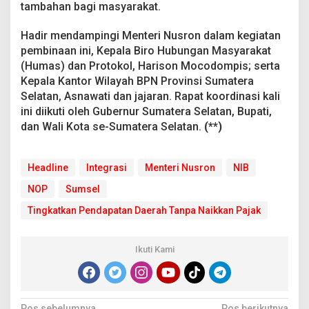
tambahan bagi masyarakat.
s
i
Hadir mendampingi Menteri Nusron dalam kegiatan
pembinaan ini, Kepala Biro Hubungan Masyarakat
(Humas) dan Protokol, Harison Mocodompis; serta
Kepala Kantor Wilayah BPN Provinsi Sumatera
Selatan, Asnawati dan jajaran. Rapat koordinasi kali
ini diikuti oleh Gubernur Sumatera Selatan, Bupati,
dan Wali Kota se-Sumatera Selatan.
(**)
Headline
Integrasi
Menteri Nusron
NIB
NOP
Sumsel
Tingkatkan Pendapatan Daerah Tanpa Naikkan Pajak
Ikuti Kami
Pos sebelumnya
Pos berikutnya