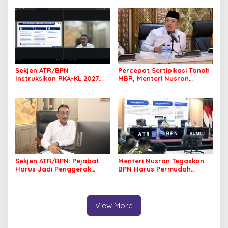
Jadi Prioritas
Sekjen ATR/BPN
Percepat Sertipikasi Tanah
Instruksikan RKA-KL 2027
MBR, Menteri Nusron
Berfokus pada
Pastikan Manfaat Program
Transformasi Layanan
Pemerintah Dirasakan Utuh
Pertanahan
Sekjen ATR/BPN: Pejabat
Menteri Nusron Tegaskan
Harus Jadi Penggerak
BPN Harus Permudah
Organisasi yang
Layanan, Kepentingan
Berdampak bagi
Masyarakat Jadi Prioritas
Masyarakat
View More