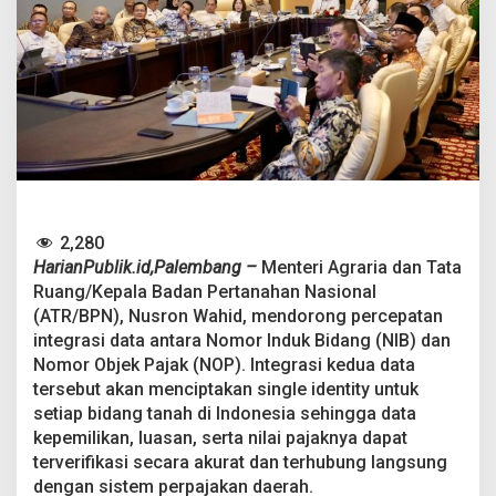
t
a
n
D
a
e
r
a
h
T
a
n
2,280
p
a
HarianPublik.id,Palembang –
Menteri Agraria dan Tata
N
Ruang/Kepala Badan Pertanahan Nasional
a
(ATR/BPN), Nusron Wahid, mendorong percepatan
i
integrasi data antara Nomor Induk Bidang (NIB) dan
k
Nomor Objek Pajak (NOP). Integrasi kedua data
k
a
tersebut akan menciptakan single identity untuk
n
setiap bidang tanah di Indonesia sehingga data
P
kepemilikan, luasan, serta nilai pajaknya dapat
a
terverifikasi secara akurat dan terhubung langsung
j
a
dengan sistem perpajakan daerah.