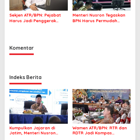
Sekjen ATR/BPN: Pejabat
Menteri Nusron Tegaskan
Harus Jadi Penggerak
BPN Harus Permudah
Organisasi yang
Layanan, Kepentingan
Berdampak bagi
Masyarakat Jadi Prioritas
Masyarakat
Komentar
Indeks Berita
Kumpulkan Jajaran di
Wamen ATR/BPN: RTR dan
Jatim, Menteri Nusron
RDTR Jadi Kompas
Tegaskan Rakyat Harus
Pembangunan Bali