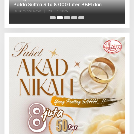
Polda Sultra Sita 8.000 Liter BBM dan
G
Ringkus 3 Tersangka
3
Di Kriminal, News
|
20 Juni 2026
Di