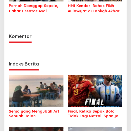
Pernah Dianggap Sepele,
HMI Kendari Bahas Fikih
Cahar Creator Asal
Aulawiyat di Tabligh Akbar
Bombana Raup Puluhan
FISIP UHO
Juta dari Media Sosial
Komentar
Indeks Berita
Senja yang Mengubah Arti
Final, Ketika Sepak Bola
Sebuah Jalan
Tidak Lagi Netral: Spanyol
vs Argentina