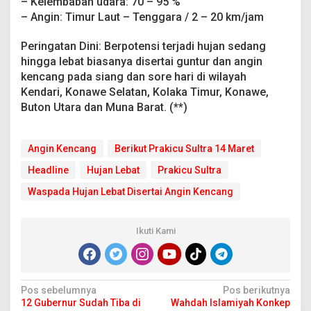
– Kelembaban udara: 70 – 95 %
k
– Angin: Timur Laut – Tenggara / 2 – 20 km/jam
u
t
P
Peringatan Dini: Berpotensi terjadi hujan sedang
r
hingga lebat biasanya disertai guntur dan angin
a
kencang pada siang dan sore hari di wilayah
k
Kendari, Konawe Selatan, Kolaka Timur, Konawe,
i
c
Buton Utara dan Muna Barat. (**)
u
S
u
Angin Kencang
Berikut Prakicu Sultra 14 Maret
l
t
Headline
Hujan Lebat
Prakicu Sultra
r
Waspada Hujan Lebat Disertai Angin Kencang
a
1
4
M
Ikuti Kami
a
r
e
t
N
Pos sebelumnya
Pos berikutnya
12 Gubernur Sudah Tiba di
Wahdah Islamiyah Konkep