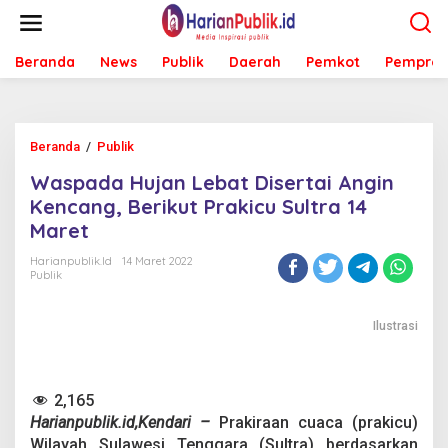
L
e
w
Beranda
News
Publik
Daerah
Pemkot
Pemprov
a
t
i
k
e
Beranda
/
Publik
W
k
a
o
Waspada Hujan Lebat Disertai Angin
s
n
p
Kencang, Berikut Prakicu Sultra 14
t
a
e
Maret
d
n
a
Harianpublik.id
14 Maret 2022
H
Publik
u
j
a
Ilustrasi
n
L
e
2,165
b
a
Harianpublik.id,Kendari –
Prakiraan cuaca (prakicu)
t
Wilayah Sulawesi Tenggara (Sultra) berdasarkan