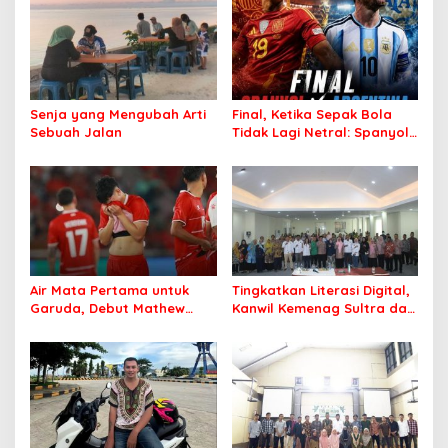
Senja yang Mengubah Arti
Final, Ketika Sepak Bola
Sebuah Jalan
Tidak Lagi Netral: Spanyol
vs Argentina
Air Mata Pertama untuk
Tingkatkan Literasi Digital,
Garuda, Debut Mathew
Kanwil Kemenag Sultra dan
Baker Sentuh Hati
Mafindo Kendari Gelar
Indonesia
Pelatihan AI Ready ASEAN