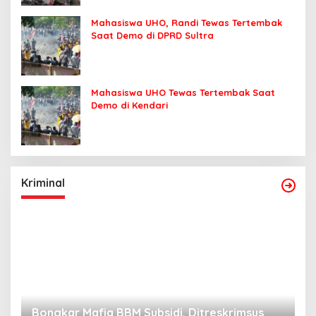
Mahasiswa UHO, Randi Tewas Tertembak
Saat Demo di DPRD Sultra
Mahasiswa UHO Tewas Tertembak Saat
Demo di Kendari
Kriminal
Bongkar Mafia BBM Subsidi, Ditreskrimsus
J