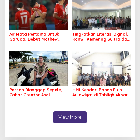
Air Mata Pertama untuk
Tingkatkan Literasi Digital,
Garuda, Debut Mathew
Kanwil Kemenag Sultra dan
Baker Sentuh Hati
Mafindo Kendari Gelar
Indonesia
Pelatihan AI Ready ASEAN
Pernah Dianggap Sepele,
HMI Kendari Bahas Fikih
Cahar Creator Asal
Aulawiyat di Tabligh Akbar
Bombana Raup Puluhan
FISIP UHO
Juta dari Media Sosial
View More