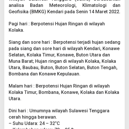
D
analisa Badan Meteorologi, Klimatologi dan
i
Geofisika (BMKG) Kendari pada Senin 14 Maret 2022.
s
e
r
Pagi hari : Berpotensi Hujan Ringan di wilayah
t
Kolaka.
a
i
Siang dan sore hari : Berpotensi terjadi hujan sedang
A
pada siang dan sore hari di wilayah Kendari, Konawe
n
g
Selatan, Kolaka Timur, Konawe, Buton Utara dan
i
Muna Barat; Hujan ringan di wilayah Kolaka, Kolaka
n
Utara, Baubau, Buton, Buton Selatan, Buton Tengah,
K
Bombana dan Konawe Kepulauan.
e
n
c
Malam hari : Berpotensi Hujan Ringan di wilayah
a
Kolaka Timur, Bombana, Konawe, Kolaka dan Kolaka
n
Utara.
g
,
Dini hari : Umumnya wilayah Sulawesi Tenggara
B
e
cerah hingga berawan.
r
– Suhu Udara: 24 – 32°C
i