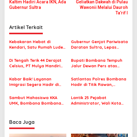
a
Kaltim Hadiri Acara IKN, Ada
Geliatkan Dakwah di Pulau
v
Gubernur Sultra
Wawonii Melalui Dauroh
Ta’rif I
i
g
Artikel Terkait
a
s
Kebakaran Hebat di
Gubernur Genjot Pariwisata
Kendari, Satu Rumah Ludes
Daratan Sultra, Lepas
i
Terbakar
Famtrip Overland Jelajahi
p
Tiga Kabupaten Unggulan
Di Tengah Terik 44 Derajat
Bupati Bombana Tempuh
Celsius, PT Mulya Mandiri
Jalur Dewan Pers atas
o
Travel Pastikan Seluruh
Pemberitaan Dugaan
s
Jamaah Tetap Sehat dan
Korupsi Jembatan Cirauci II
Kabar Baik! Layanan
Satlantas Polres Bombana
Nyaman Beribadah
Imigrasi Segera Hadir di
Hadir di Titik Rawan,
MPP Bombana, Warga Tak
Pastikan Pelajar Berangkat
Perlu Lagi ke Kendari
Sekolah dengan Aman
Sambut Mahasiswa KKA
Lantik 25 Pejabat
UMK, Bombana Bombana
Administrator, Wali Kota
Minta Program Kerja Tepat
Tegaskan ASN Harus
Sasaran
Berintegritas dan
Profesional Layani
Baca Juga
Masyarakat