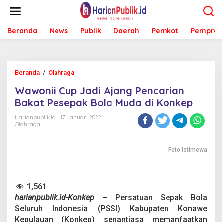
L
e
w
Beranda
News
Publik
Daerah
Pemkot
Pemprov
a
t
i
k
e
Beranda
/
Olahraga
W
k
a
o
Wawonii Cup Jadi Ajang Pencarian
w
n
o
Bakat Pesepak Bola Muda di Konkep
t
n
e
i
Harianpublik.id
17 Januari 2022
n
Olahraga
i
C
u
Foto Istimewa
p
J
a
d
1,561
i
harianpublik.id-Konkep
– Persatuan Sepak Bola
A
Seluruh Indonesia (PSSI) Kabupaten Konawe
j
Kepulauan (Konkep) senantiasa memanfaatkan