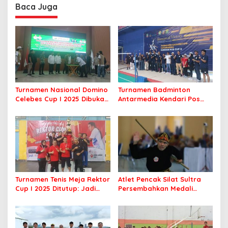
Profesional Layani
Baca Juga
Masyarakat
Turnamen Nasional Domino
Turnamen Badminton
Celebes Cup I 2025 Dibuka,
Antarmedia Kendari Pos
Peserta dari Enam Provinsi
Cup II Dimulai, Ajang
Perebutkan Hadiah Rp500
Silaturahmi Insan Pers
Juta
Turnamen Tenis Meja Rektor
Atlet Pencak Silat Sultra
Cup I 2025 Ditutup: Jadi
Persembahkan Medali
Ajang Silaturahmi Civitas
Perunggu di PORNAS Korpri
Akademika UHO
2025