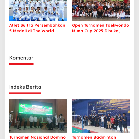
Atlet Sultra Persembahkan
Open Turnamen Taekwondo
5 Medali di The World
Muna Cup 2025 Dibuka,
Games 2025 Chengdu
Diikuti 42 Klub se Sultra
Komentar
Indeks Berita
Turnamen Nasional Domino
Turnamen Badminton