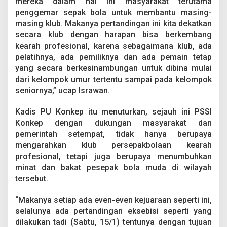
mereka dalam hal ini masyarakat terutama
o
penggemar sepak bola untuk membantu masing-
l
a
masing klub. Makanya pertandingan ini kita dekatkan
M
secara klub dengan harapan bisa berkembang
u
kearah profesional, karena sebagaimana klub, ada
d
pelatihnya, ada pemiliknya dan ada pemain tetap
a
yang secara berkesinambungan untuk dibina mulai
d
i
dari kelompok umur tertentu sampai pada kelompok
K
seniornya,” ucap Israwan.
o
n
Kadis PU Konkep itu menuturkan, sejauh ini PSSI
k
Konkep dengan dukungan masyarakat dan
e
p
pemerintah setempat, tidak hanya berupaya
mengarahkan klub persepakbolaan kearah
profesional, tetapi juga berupaya menumbuhkan
minat dan bakat pesepak bola muda di wilayah
tersebut.
“Makanya setiap ada even-even kejuaraan seperti ini,
selalunya ada pertandingan eksebisi seperti yang
dilakukan tadi (Sabtu, 15/1) tentunya dengan tujuan