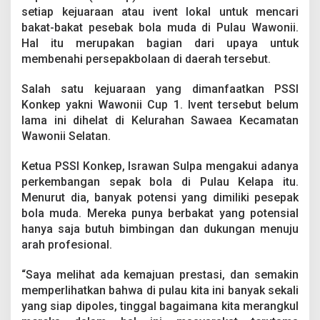
a
setiap kejuaraan atau ivent lokal untuk mencari
n
bakat-bakat pesebak bola muda di Pulau Wawonii.
g
Hal itu merupakan bagian dari upaya untuk
P
e
membenahi persepakbolaan di daerah tersebut.
n
c
Salah satu kejuaraan yang dimanfaatkan PSSI
a
Konkep yakni Wawonii Cup 1. Ivent tersebut belum
r
lama ini dihelat di Kelurahan Sawaea Kecamatan
i
a
Wawonii Selatan.
n
B
Ketua PSSI Konkep, Israwan Sulpa mengakui adanya
a
perkembangan sepak bola di Pulau Kelapa itu.
k
Menurut dia, banyak potensi yang dimiliki pesepak
a
t
bola muda. Mereka punya berbakat yang potensial
P
hanya saja butuh bimbingan dan dukungan menuju
e
arah profesional.
s
e
“Saya melihat ada kemajuan prestasi, dan semakin
p
a
memperlihatkan bahwa di pulau kita ini banyak sekali
k
yang siap dipoles, tinggal bagaimana kita merangkul
B