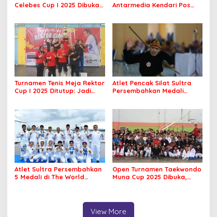
Celebes Cup I 2025 Dibuka,
Antarmedia Kendari Pos
Peserta dari Enam Provinsi
Cup II Dimulai, Ajang
Perebutkan Hadiah Rp500
Silaturahmi Insan Pers
Juta
Turnamen Tenis Meja Rektor
Atlet Pencak Silat Sultra
Cup I 2025 Ditutup: Jadi
Persembahkan Medali
Ajang Silaturahmi Civitas
Perunggu di PORNAS Korpri
Akademika UHO
2025
Atlet Sultra Persembahkan
Open Turnamen Taekwondo
5 Medali di The World
Muna Cup 2025 Dibuka,
Games 2025 Chengdu
Diikuti 42 Klub se Sultra
View More