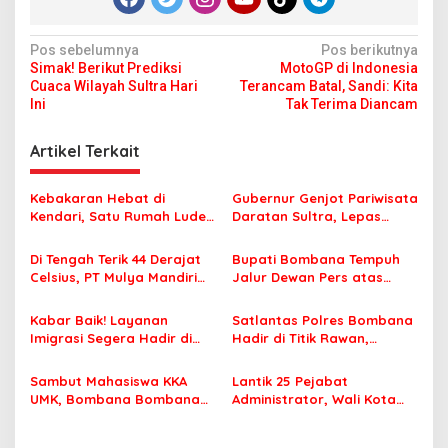
N
Pos sebelumnya
Pos berikutnya
Simak! Berikut Prediksi
MotoGP di Indonesia
a
Cuaca Wilayah Sultra Hari
Terancam Batal, Sandi: Kita
v
Ini
Tak Terima Diancam
i
Artikel Terkait
g
a
Kebakaran Hebat di
Gubernur Genjot Pariwisata
s
Kendari, Satu Rumah Ludes
Daratan Sultra, Lepas
Terbakar
Famtrip Overland Jelajahi
i
Tiga Kabupaten Unggulan
Di Tengah Terik 44 Derajat
Bupati Bombana Tempuh
p
Celsius, PT Mulya Mandiri
Jalur Dewan Pers atas
Travel Pastikan Seluruh
Pemberitaan Dugaan
o
Jamaah Tetap Sehat dan
Korupsi Jembatan Cirauci II
Kabar Baik! Layanan
Satlantas Polres Bombana
s
Nyaman Beribadah
Imigrasi Segera Hadir di
Hadir di Titik Rawan,
MPP Bombana, Warga Tak
Pastikan Pelajar Berangkat
Perlu Lagi ke Kendari
Sekolah dengan Aman
Sambut Mahasiswa KKA
Lantik 25 Pejabat
UMK, Bombana Bombana
Administrator, Wali Kota
Minta Program Kerja Tepat
Tegaskan ASN Harus
Sasaran
Berintegritas dan