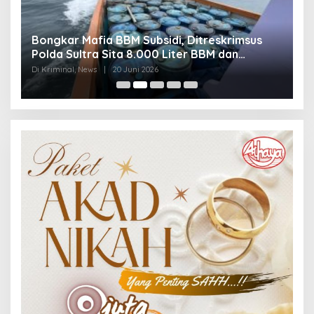
Bongkar Mafia BBM Subsidi, Ditreskrimsus
J
Polda Sultra Sita 8.000 Liter BBM dan
G
Ringkus 3 Tersangka
3
Di Kriminal, News
|
20 Juni 2026
Di