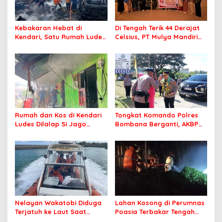
Kebakaran Hebat di
Di Tengah Terik 44 Derajat
Kendari, Satu Rumah Ludes
Celsius, PT Mulya Mandiri
Terbakar
Travel Pastikan Seluruh
Jamaah Tetap Sehat dan
Nyaman Beribadah
Rumah dan Kos di Kendari
Tongkat Komando Polres
Ludes Dilalap Si Jago
Bombana Berganti, AKBP
Merah
Irwandhy Idrus Nahkodai
Kepolisian Bombana
Nelayan Wakatobi Diduga
Lahan Kosong di Perumnas
Terjatuh ke Laut Saat
Poasia Terbakar Tengah
Memancing
Malam