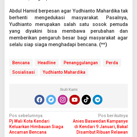
Abdul Hamid berpesan agar Yudhianto Mahardika tak
berhenti mengedukasi masyarakat. Pasalnya,
Yudhianto merupakan salah satu sosok pemuda
yang diyakini bisa membawa perubahan dan
memberikan pengaruh besar bagi masyarakat agar
selalu siap siaga menghadapi bencana
. (**)
Bencana
Headline
Penanggulangan
Perda
Sosialisasi
Yudhianto Mahardika
Ikuti Kami
N
Pos sebelumnya
Pos berikutnya
Pj Wali Kota Kendari
Anies Baswedan Kampanye
a
Keluarkan Himbauan Siaga
di Kendari 9 Januari, Bakal
v
Ancaman Bencana
Disambut Ribuan Relawan