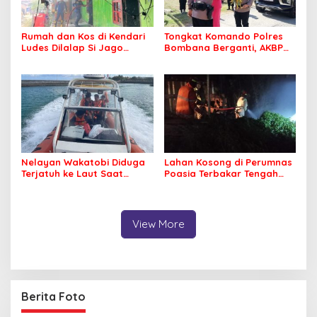
Rumah dan Kos di Kendari
Tongkat Komando Polres
Ludes Dilalap Si Jago
Bombana Berganti, AKBP
Merah
Irwandhy Idrus Nahkodai
Kepolisian Bombana
Nelayan Wakatobi Diduga
Lahan Kosong di Perumnas
Terjatuh ke Laut Saat
Poasia Terbakar Tengah
Memancing
Malam
View More
Berita Foto