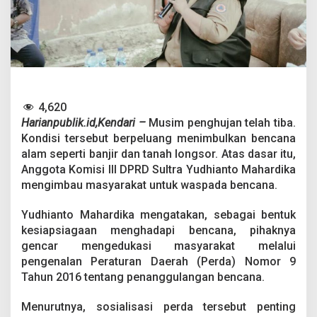
a
G
e
n
c
a
r
S
o
4,620
s
Harianpublik.id,Kendari –
Musim penghujan telah tiba.
i
Kondisi tersebut berpeluang menimbulkan bencana
a
alam seperti banjir dan tanah longsor. Atas dasar itu,
l
Anggota Komisi III DPRD Sultra Yudhianto Mahardika
i
s
mengimbau masyarakat untuk waspada bencana.
a
s
Yudhianto Mahardika mengatakan, sebagai bentuk
i
kesiapsiagaan menghadapi bencana, pihaknya
P
gencar mengedukasi masyarakat melalui
e
r
pengenalan Peraturan Daerah (Perda) Nomor 9
d
Tahun 2016 tentang penanggulangan bencana.
a
P
Menurutnya, sosialisasi perda tersebut penting
e