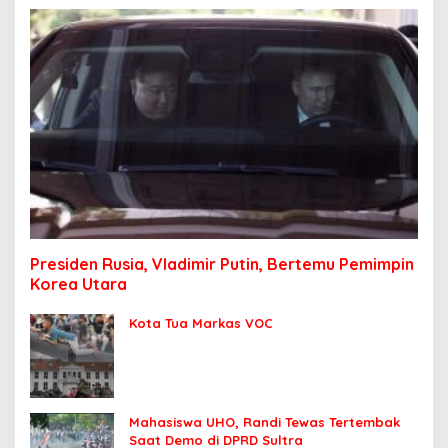
Presiden Rusia, Vladimir Putin, Bertemu Pemimpin
Korea Utara
Kota Tua Markas VOC
Mahasiswa UHO, Randi Tewas Tertembak
Saat Demo di DPRD Sultra