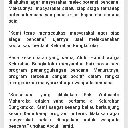
dilakukan agar masyarakat melek potensi bencana.
n
a
Maksudnya, masyarakat selalu siap siaga terhadap
n
potensi bencana yang bisa terjadi kapan dan dimana
g
saja.
g
u
“Kami terus mengedukasi masyarakat agar siap
l
a
siaga bencana,” ujarnya usai melaksanakan
n
sosialisasi perda di Kelurahan Bungkutoko.
g
a
Pada kesempatan yang sama, Abdul Hamid warga
n
Kelurahan Bungkutoko menyambut baik sosialisasi
B
e
program penanggulangan bencana. Menurutnya,
n
program tersebut sangat positif dalam rangka
c
mengedukasi masyarakat agar waspada bencana.
a
n
“Sosialisasi yang dilakukan Pak Yudhianto
a
Mahardika adalah yang pertama di Kelurahan
Bungkutoko. Kami sangat senang beliau berkunjung
kesini. Kami harap program ini terus dilakukan agar
masyarakat selalu diingatkan untuk waspada
bencana,” ungkap Abdul Hamid.