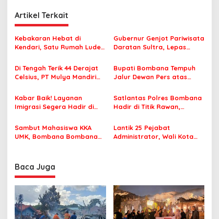
i
Artikel Terkait
g
a
Kebakaran Hebat di
Gubernur Genjot Pariwisata
s
Kendari, Satu Rumah Ludes
Daratan Sultra, Lepas
Terbakar
Famtrip Overland Jelajahi
i
Tiga Kabupaten Unggulan
Di Tengah Terik 44 Derajat
Bupati Bombana Tempuh
p
Celsius, PT Mulya Mandiri
Jalur Dewan Pers atas
Travel Pastikan Seluruh
Pemberitaan Dugaan
o
Jamaah Tetap Sehat dan
Korupsi Jembatan Cirauci II
Kabar Baik! Layanan
Satlantas Polres Bombana
s
Nyaman Beribadah
Imigrasi Segera Hadir di
Hadir di Titik Rawan,
MPP Bombana, Warga Tak
Pastikan Pelajar Berangkat
Perlu Lagi ke Kendari
Sekolah dengan Aman
Sambut Mahasiswa KKA
Lantik 25 Pejabat
UMK, Bombana Bombana
Administrator, Wali Kota
Minta Program Kerja Tepat
Tegaskan ASN Harus
Sasaran
Berintegritas dan
Profesional Layani
Baca Juga
Masyarakat