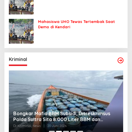
Mahasiswa UHO Tewas Tertembak Saat
Demo di Kendari
Kriminal
Bongkar Mafia BBM Subsidi, Ditreskrimsus
J
Polda Sultra Sita 8.000 Liter BBM dan
G
Ringkus 3 Tersangka
3
Di Kriminal, News
|
20 Juni 2026
Di