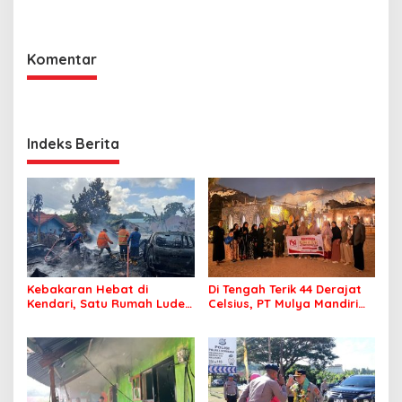
Komentar
Indeks Berita
Kebakaran Hebat di
Di Tengah Terik 44 Derajat
Kendari, Satu Rumah Ludes
Celsius, PT Mulya Mandiri
Terbakar
Travel Pastikan Seluruh
Jamaah Tetap Sehat dan
Nyaman Beribadah