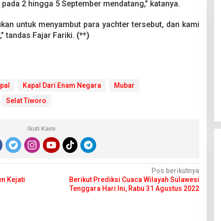
h pada 2 hingga 5 September mendatang,” katanya.
kukan untuk menyambut para yachter tersebut, dan kami
,” tandas Fajar Fariki.
(**)
Pesta Pernikahan Berakhir
Mencekam, Mahasiswa Ditikam
pal
Kapal Dari Enam Negara
Mubar
Badik Usai Cekcok saat Pesta
Di Kriminal
|
29 Juni 2026
Selat Tiworo
Miras
Ikuti Kami
Pos berikutnya
n Kejati
Berikut Prediksi Cuaca Wilayah Sulawesi
Tenggara Hari Ini, Rabu 31 Agustus 2022