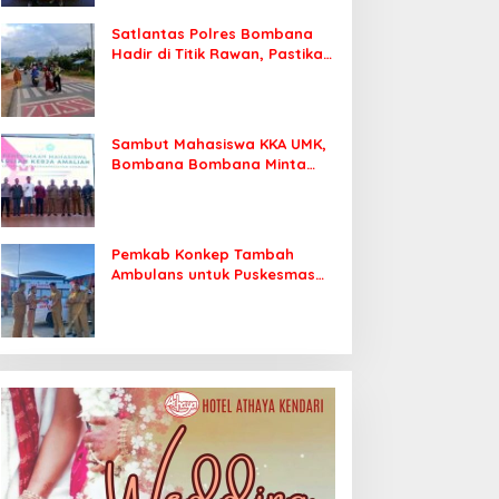
Satlantas Polres Bombana
Hadir di Titik Rawan, Pastikan
Pelajar Berangkat Sekolah
dengan Aman
Sambut Mahasiswa KKA UMK,
Bombana Bombana Minta
Program Kerja Tepat Sasaran
Pemkab Konkep Tambah
Ambulans untuk Puskesmas
Roko-Roko