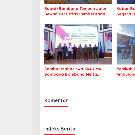
Bupati Bombana Tempuh Jalur
Kabar Ba
Dewan Pers atas Pemberitaan
Segera H
Dugaan Korupsi Jembatan
Warga Ta
Cirauci II
Sambut Mahasiswa KKA UMK,
Pemkab 
Bombana Bombana Minta
Ambulans
Program Kerja Tepat Sasaran
Roko-Ro
Komentar
Indeks Berita