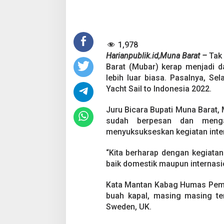
i
E
n
a
1,978
m
N
Harianpublik.id,Muna Barat –
Tak 
e
Barat (Mubar) kerap menjadi d
g
lebih luar biasa. Pasalnya, Se
a
Yacht Sail to Indonesia 2022.
r
a
B
Juru Bicara Bupati Muna Barat,
a
sudah berpesan dan mengaj
k
menyuksukseskan kegiatan inter
a
l
“Kita berharap dengan kegiatan
B
e
baik domestik maupun internasio
r
l
Kata Mantan Kabag Humas Pemda
a
buah kapal, masing masing terd
b
Sweden, UK.
u
h