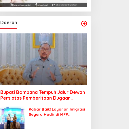
Daerah
Bupati Bombana Tempuh Jalur Dewan
Pers atas Pemberitaan Dugaan
Korupsi Jembatan Cirauci II
Kabar Baik! Layanan Imigrasi
Segera Hadir di MPP
Bombana, Warga Tak Perlu
Lagi ke Kendari