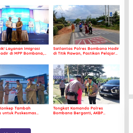
ik! Layanan Imigrasi
Satlantas Polres Bombana Hadir
adir di MPP Bombana,
di Titik Rawan, Pastikan Pelajar
k Perlu Lagi ke Kendari
Berangkat Sekolah dengan Aman
Konkep Tambah
Tongkat Komando Polres
 untuk Puskesmas
Bombana Berganti, AKBP
ko
Irwandhy Idrus Nahkodai
Kepolisian Bombana