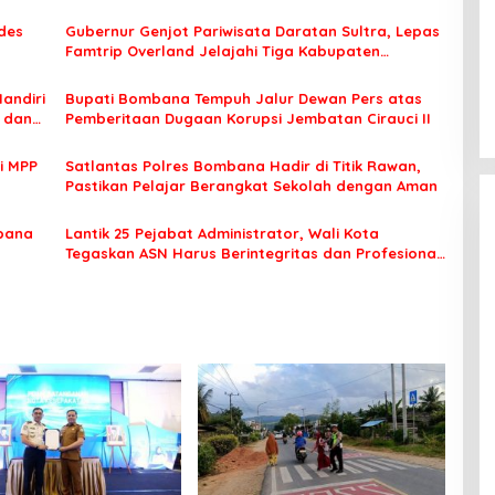
des
Gubernur Genjot Pariwisata Daratan Sultra, Lepas
Famtrip Overland Jelajahi Tiga Kabupaten
Unggulan
Mandiri
Bupati Bombana Tempuh Jalur Dewan Pers atas
t dan
Pemberitaan Dugaan Korupsi Jembatan Cirauci II
i MPP
Satlantas Polres Bombana Hadir di Titik Rawan,
Pastikan Pelajar Berangkat Sekolah dengan Aman
bana
Lantik 25 Pejabat Administrator, Wali Kota
Tegaskan ASN Harus Berintegritas dan Profesional
Layani Masyarakat