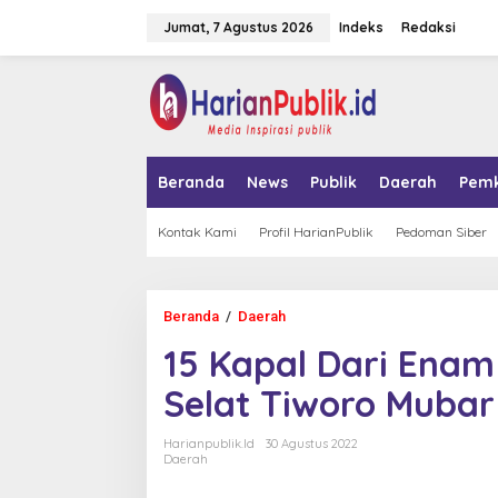
L
Jumat, 7 Agustus 2026
Indeks
Redaksi
e
w
a
tutup
t
i
k
e
k
Beranda
News
Publik
Daerah
Pem
o
n
t
Kontak Kami
Profil HarianPublik
Pedoman Siber
e
n
Beranda
/
Daerah
1
5
15 Kapal Dari Enam
K
a
Selat Tiworo Mubar
p
a
l
Harianpublik.id
30 Agustus 2022
D
Daerah
a
r