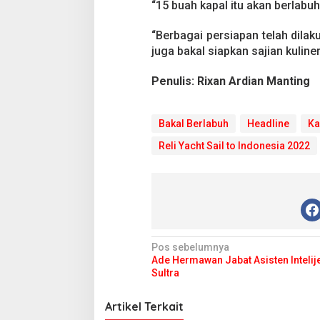
d
“15 buah kapal itu akan berlabu
i
S
“Berbagai persiapan telah dila
e
juga bakal siapkan sajian kuliner
l
a
t
Penulis: Rixan Ardian Manting
T
i
w
Bakal Berlabuh
Headline
Ka
o
r
Reli Yacht Sail to Indonesia 2022
o
M
u
b
a
r
N
Pos sebelumnya
Ade Hermawan Jabat Asisten Intelije
a
Sultra
v
i
Artikel Terkait