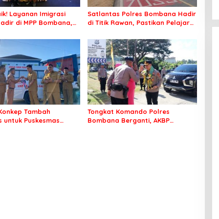
ik! Layanan Imigrasi
Satlantas Polres Bombana Hadir
adir di MPP Bombana,
di Titik Rawan, Pastikan Pelajar
k Perlu Lagi ke Kendari
Berangkat Sekolah dengan Aman
Konkep Tambah
Tongkat Komando Polres
 untuk Puskesmas
Bombana Berganti, AKBP
ko
Irwandhy Idrus Nahkodai
Kepolisian Bombana