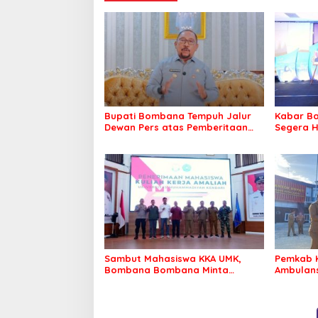
Bupati Bombana Tempuh Jalur
Kabar Ba
Dewan Pers atas Pemberitaan
Segera H
Dugaan Korupsi Jembatan
Warga Ta
Cirauci II
Sambut Mahasiswa KKA UMK,
Pemkab 
Bombana Bombana Minta
Ambulans
Program Kerja Tepat Sasaran
Roko-Ro