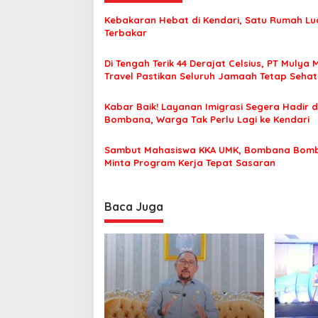
g
Kebakaran Hebat di Kendari, Satu Rumah Lu
a
Terbakar
s
Di Tengah Terik 44 Derajat Celsius, PT Mulya 
i
Travel Pastikan Seluruh Jamaah Tetap Seha
p
Nyaman Beribadah
o
Kabar Baik! Layanan Imigrasi Segera Hadir d
Bombana, Warga Tak Perlu Lagi ke Kendari
s
Sambut Mahasiswa KKA UMK, Bombana Bom
Minta Program Kerja Tepat Sasaran
Baca Juga