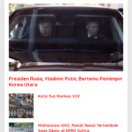
Presiden Rusia, Vladimir Putin, Bertemu Pemimpin
Korea Utara
Kota Tua Markas VOC
Mahasiswa UHO, Randi Tewas Tertembak
Saat Demo di DPRD Sultra