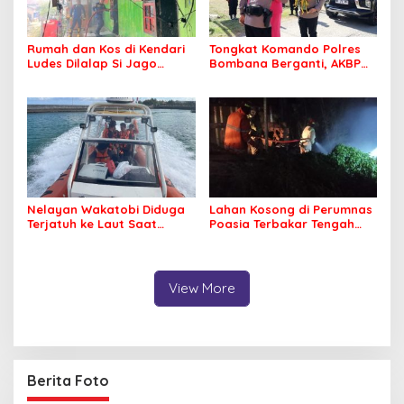
Rumah dan Kos di Kendari
Tongkat Komando Polres
Ludes Dilalap Si Jago
Bombana Berganti, AKBP
Merah
Irwandhy Idrus Nahkodai
Kepolisian Bombana
Nelayan Wakatobi Diduga
Lahan Kosong di Perumnas
Terjatuh ke Laut Saat
Poasia Terbakar Tengah
Memancing
Malam
View More
Berita Foto