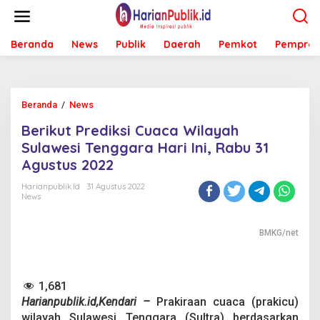
L
e
w
Beranda
News
Publik
Daerah
Pemkot
Pemprov
a
t
i
k
e
Beranda
/
News
B
k
e
o
Berikut Prediksi Cuaca Wilayah
r
n
i
Sulawesi Tenggara Hari Ini, Rabu 31
t
k
e
Agustus 2022
u
n
t
Harianpublik.id
31 Agustus 2022
P
News
r
e
d
BMKG/net
i
k
s
1,681
i
C
Harianpublik.id,Kendari –
Prakiraan cuaca (prakicu)
u
wilayah Sulawesi Tenggara (Sultra) berdasarkan