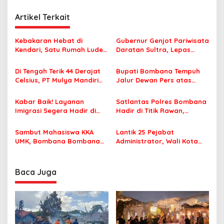
i
2
g
Artikel Terkait
a
s
Kebakaran Hebat di
Gubernur Genjot Pariwisata
Kendari, Satu Rumah Ludes
Daratan Sultra, Lepas
i
Terbakar
Famtrip Overland Jelajahi
p
Tiga Kabupaten Unggulan
Di Tengah Terik 44 Derajat
Bupati Bombana Tempuh
Celsius, PT Mulya Mandiri
Jalur Dewan Pers atas
o
Travel Pastikan Seluruh
Pemberitaan Dugaan
s
Jamaah Tetap Sehat dan
Korupsi Jembatan Cirauci II
Kabar Baik! Layanan
Satlantas Polres Bombana
Nyaman Beribadah
Imigrasi Segera Hadir di
Hadir di Titik Rawan,
MPP Bombana, Warga Tak
Pastikan Pelajar Berangkat
Perlu Lagi ke Kendari
Sekolah dengan Aman
Sambut Mahasiswa KKA
Lantik 25 Pejabat
UMK, Bombana Bombana
Administrator, Wali Kota
Minta Program Kerja Tepat
Tegaskan ASN Harus
Sasaran
Berintegritas dan
Profesional Layani
Baca Juga
Masyarakat