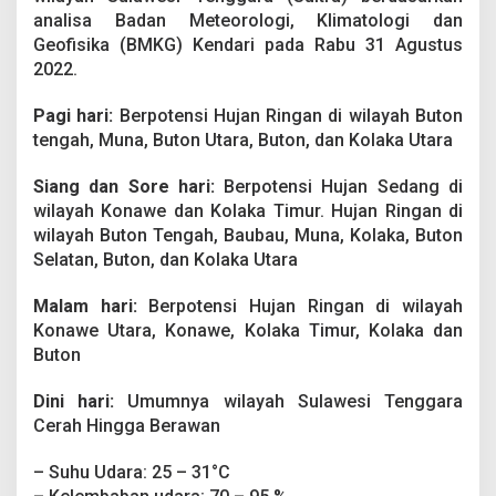
a
analisa Badan Meteorologi, Klimatologi dan
c
Geofisika (BMKG) Kendari pada Rabu 31 Agustus
a
W
2022.
i
l
Pagi hari:
Berpotensi Hujan Ringan di wilayah Buton
a
tengah, Muna, Buton Utara, Buton, dan Kolaka Utara
y
a
Siang dan Sore hari:
h
Berpotensi Hujan Sedang di
S
wilayah Konawe dan Kolaka Timur. Hujan Ringan di
u
wilayah Buton Tengah, Baubau, Muna, Kolaka, Buton
l
Selatan, Buton, dan Kolaka Utara
a
w
Malam hari:
Berpotensi Hujan Ringan di wilayah
e
s
Konawe Utara, Konawe, Kolaka Timur, Kolaka dan
i
Buton
T
e
Dini hari:
Umumnya wilayah Sulawesi Tenggara
n
Cerah Hingga Berawan
g
g
a
– Suhu Udara: 25 – 31°C
r