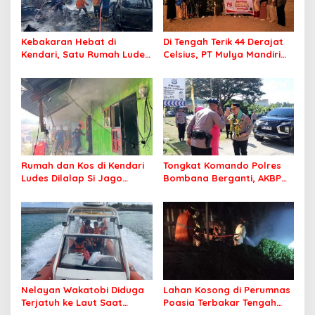
Kebakaran Hebat di
Di Tengah Terik 44 Derajat
Kendari, Satu Rumah Ludes
Celsius, PT Mulya Mandiri
Terbakar
Travel Pastikan Seluruh
Jamaah Tetap Sehat dan
Nyaman Beribadah
Rumah dan Kos di Kendari
Tongkat Komando Polres
Ludes Dilalap Si Jago
Bombana Berganti, AKBP
Merah
Irwandhy Idrus Nahkodai
Kepolisian Bombana
Nelayan Wakatobi Diduga
Lahan Kosong di Perumnas
Terjatuh ke Laut Saat
Poasia Terbakar Tengah
Memancing
Malam