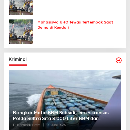
Mahasiswa UHO Tewas Tertembak Saat
Demo di Kendari
Kriminal
Bongkar Mafia BBM Subsidi, Ditreskrimsus
J
Polda Sultra Sita 8.000 Liter BBM dan
G
Ringkus 3 Tersangka
3
Di Kriminal, News
|
20 Juni 2026
Di