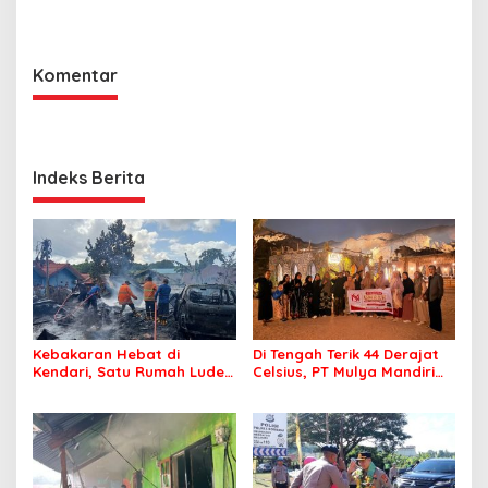
Komentar
Indeks Berita
Kebakaran Hebat di
Di Tengah Terik 44 Derajat
Kendari, Satu Rumah Ludes
Celsius, PT Mulya Mandiri
Terbakar
Travel Pastikan Seluruh
Jamaah Tetap Sehat dan
Nyaman Beribadah