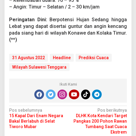
– Kelembaban udara: 70 – 95 %
a
– Angin: Timur – Selatan / 2 – 30 km/jam
H
a
r
Peringatan Dini:
Berpotensi Hujan Sedang hingga
i
Lebat yang dapat disertai guntur dan angin kencang
I
pada siang hari di wilayah Konawe dan Kolaka Timur.
n
(**)
i
,
R
a
31 Agustus 2022
Headline
Prediksi Cuaca
b
Wilayah Sulawesi Tenggara
u
3
1
A
Ikuti Kami
g
u
s
t
N
Pos sebelumnya
Pos berikutnya
u
15 Kapal Dari Enam Negara
DLHK Kota Kendari Target
s
a
Bakal Berlabuh di Selat
Pangkas 200 Pohon Rawan
2
v
Tiworo Mubar
Tumbang Saat Cuaca
0
Ekstrem
2