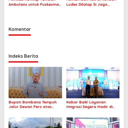
Ambulans untuk Puskesmas
Ludes Dilalap Si Jago
Roko-Roko
Merah
Komentar
Indeks Berita
Bupati Bombana Tempuh
Kabar Baik! Layanan
Jalur Dewan Pers atas
Imigrasi Segera Hadir di
Pemberitaan Dugaan
MPP Bombana, Warga Tak
Korupsi Jembatan Cirauci II
Perlu Lagi ke Kendari