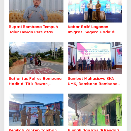
Bupati Bombana Tempuh
Kabar Baik! Layanan
Jalur Dewan Pers atas
Imigrasi Segera Hadir di
Pemberitaan Dugaan
MPP Bombana, Warga Tak
Korupsi Jembatan Cirauci II
Perlu Lagi ke Kendari
Satlantas Polres Bombana
Sambut Mahasiswa KKA
Hadir di Titik Rawan,
UMK, Bombana Bombana
Pastikan Pelajar Berangkat
Minta Program Kerja Tepat
Sekolah dengan Aman
Sasaran
Pemkab Konkep Tambah
Rumah dan Kos di Kendari