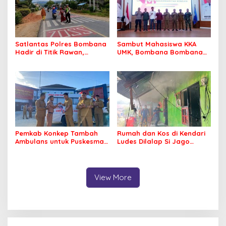
Satlantas Polres Bombana
Sambut Mahasiswa KKA
Hadir di Titik Rawan,
UMK, Bombana Bombana
Pastikan Pelajar Berangkat
Minta Program Kerja Tepat
Sekolah dengan Aman
Sasaran
Pemkab Konkep Tambah
Rumah dan Kos di Kendari
Ambulans untuk Puskesmas
Ludes Dilalap Si Jago
Roko-Roko
Merah
View More