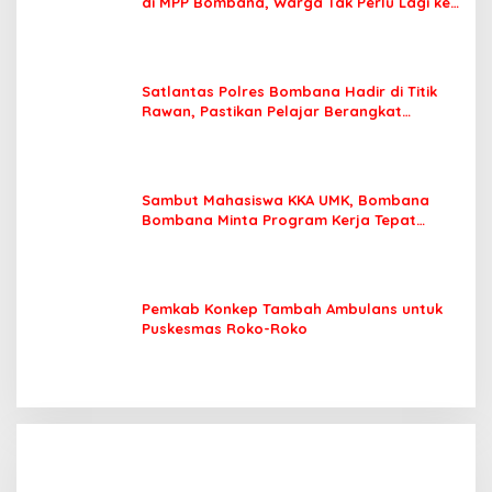
di MPP Bombana, Warga Tak Perlu Lagi ke
Kendari
Satlantas Polres Bombana Hadir di Titik
Rawan, Pastikan Pelajar Berangkat
Sekolah dengan Aman
Sambut Mahasiswa KKA UMK, Bombana
Bombana Minta Program Kerja Tepat
Sasaran
Pemkab Konkep Tambah Ambulans untuk
Puskesmas Roko-Roko