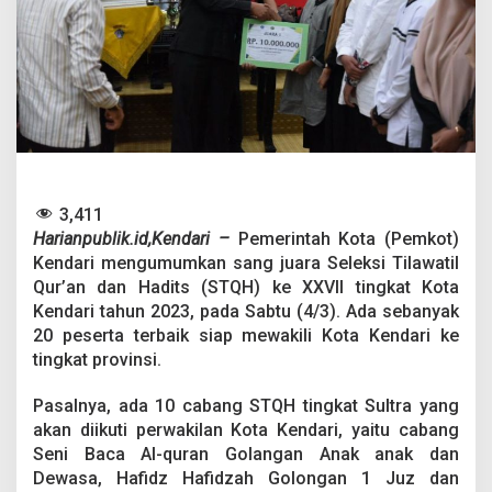
k
i
l
i
K
o
t
a
K
e
n
3,411
d
Harianpublik.id,Kendari –
Pemerintah Kota (Pemkot)
a
Kendari mengumumkan sang juara Seleksi Tilawatil
r
i
Qur’an dan Hadits (STQH) ke XXVII tingkat Kota
,
Kendari tahun 2023, pada Sabtu (4/3). Ada sebanyak
P
20 peserta terbaik siap mewakili Kota Kendari ke
j
tingkat provinsi.
W
a
l
Pasalnya, ada 10 cabang STQH tingkat Sultra yang
i
akan diikuti perwakilan Kota Kendari, yaitu cabang
k
Seni Baca Al-quran Golangan Anak anak dan
o
Dewasa, Hafidz Hafidzah Golongan 1 Juz dan
t