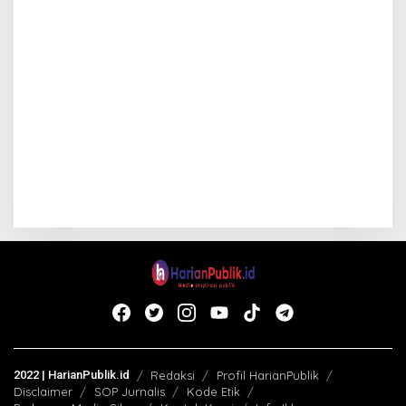
2022 | HarianPublik.id
Redaksi
Profil HarianPublik
Disclaimer
SOP Jurnalis
Kode Etik