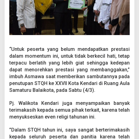
k
a
n
N
a
m
a
D
a
“Untuk peserta yang belum mendapatkan prestasi
e
dalam momentum ini, untuk tidak berkecil hati, tetap
r
terpacu berlatih yang lebih giat sehingga kedepan
a
dapat menorehkan prestasi yang membanggakan,”
h
imbuh Asmawa saat memberikan sambutannya pada
penutupan STQH ke XXVII Kota Kendari di Ruang Aula
Samaturu Balaikota, pada Sabtu (4/3).
Pj. Walikota Kendari juga menyampaikan banyak
terimakasih kepada semua pihak terkait, karena telah
menyukseskan even religi tahunan ini.
”Dalam STQH tahun ini, saya sangat berterimakasih
kepada seluruh peserta dan panitia karena telah