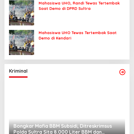
Mahasiswa UHO, Randi Tewas Tertembak
Saat Demo di DPRD Sultra
Mahasiswa UHO Tewas Tertembak Saat
Demo di Kendari
Kriminal
Bongkar Mafia BBM Subsidi, Ditreskrimsus
J
Polda Sultra Sita 8.000 Liter BBM dan
G