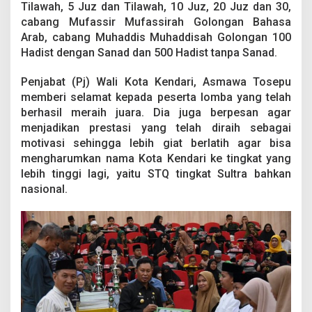
a
Tilawah, 5 Juz dan Tilawah, 10 Juz, 20 Juz dan 30,
:
cabang Mufassir Mufassirah Golongan Bahasa
L
Arab, cabang Muhaddis Muhaddisah Golongan 100
e
Hadist dengan Sanad dan 500 Hadist tanpa Sanad.
b
i
h
Penjabat (Pj) Wali Kota Kendari, Asmawa Tosepu
G
memberi selamat kepada peserta lomba yang telah
i
berhasil meraih juara. Dia juga berpesan agar
a
menjadikan prestasi yang telah diraih sebagai
t
motivasi sehingga lebih giat berlatih agar bisa
B
e
mengharumkan nama Kota Kendari ke tingkat yang
r
lebih tinggi lagi, yaitu STQ tingkat Sultra bahkan
l
nasional.
a
t
i
h
,
H
a
r
u
m