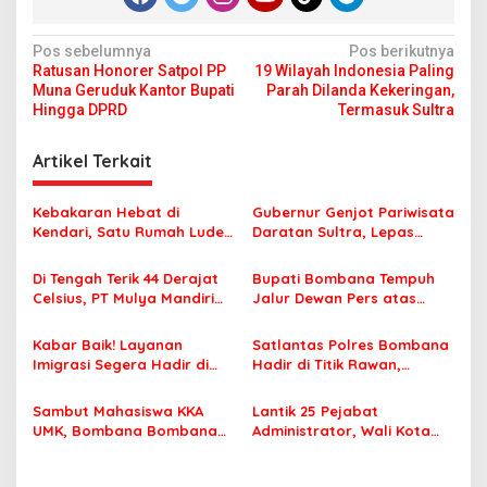
N
Pos sebelumnya
Pos berikutnya
Ratusan Honorer Satpol PP
19 Wilayah Indonesia Paling
a
Muna Geruduk Kantor Bupati
Parah Dilanda Kekeringan,
v
Hingga DPRD
Termasuk Sultra
i
Artikel Terkait
g
a
Kebakaran Hebat di
Gubernur Genjot Pariwisata
s
Kendari, Satu Rumah Ludes
Daratan Sultra, Lepas
Terbakar
Famtrip Overland Jelajahi
i
Tiga Kabupaten Unggulan
Di Tengah Terik 44 Derajat
Bupati Bombana Tempuh
p
Celsius, PT Mulya Mandiri
Jalur Dewan Pers atas
Travel Pastikan Seluruh
Pemberitaan Dugaan
o
Jamaah Tetap Sehat dan
Korupsi Jembatan Cirauci II
Kabar Baik! Layanan
Satlantas Polres Bombana
s
Nyaman Beribadah
Imigrasi Segera Hadir di
Hadir di Titik Rawan,
MPP Bombana, Warga Tak
Pastikan Pelajar Berangkat
Perlu Lagi ke Kendari
Sekolah dengan Aman
Sambut Mahasiswa KKA
Lantik 25 Pejabat
UMK, Bombana Bombana
Administrator, Wali Kota
Minta Program Kerja Tepat
Tegaskan ASN Harus
Sasaran
Berintegritas dan