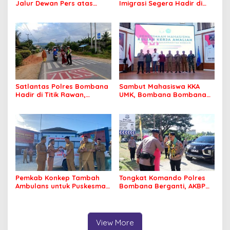
Jalur Dewan Pers atas
Imigrasi Segera Hadir di
Pemberitaan Dugaan
MPP Bombana, Warga Tak
Korupsi Jembatan Cirauci II
Perlu Lagi ke Kendari
Satlantas Polres Bombana
Sambut Mahasiswa KKA
Hadir di Titik Rawan,
UMK, Bombana Bombana
Pastikan Pelajar Berangkat
Minta Program Kerja Tepat
Sekolah dengan Aman
Sasaran
Pemkab Konkep Tambah
Tongkat Komando Polres
Ambulans untuk Puskesmas
Bombana Berganti, AKBP
Roko-Roko
Irwandhy Idrus Nahkodai
Kepolisian Bombana
View More