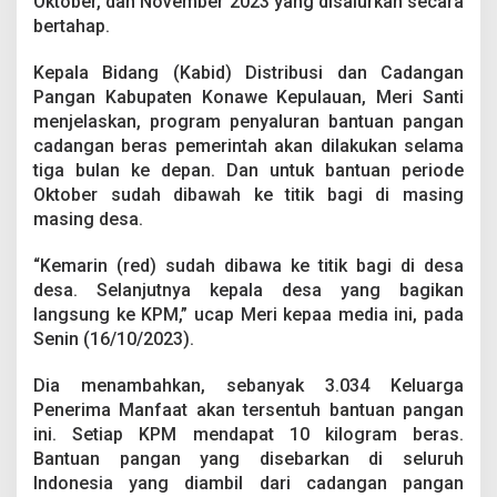
Oktober, dan November 2023 yang disalurkan secara
P
bertahap.
a
n
g
Kepala Bidang (Kabid) Distribusi dan Cadangan
a
Pangan Kabupaten Konawe Kepulauan, Meri Santi
n
menjelaskan, program penyaluran bantuan pangan
B
cadangan beras pemerintah akan dilakukan selama
e
r
tiga bulan ke depan. Dan untuk bantuan periode
a
Oktober sudah dibawah ke titik bagi di masing
s
masing desa.
1
0
“Kemarin (red) sudah dibawa ke titik bagi di desa
K
g
desa. Selanjutnya kepala desa yang bagikan
T
langsung ke KPM,” ucap Meri kepaa media ini, pada
a
Senin (16/10/2023).
h
a
Dia menambahkan, sebanyak 3.034 Keluarga
p
I
Penerima Manfaat akan tersentuh bantuan pangan
I
ini. Setiap KPM mendapat 10 kilogram beras.
Bantuan pangan yang disebarkan di seluruh
Indonesia yang diambil dari cadangan pangan