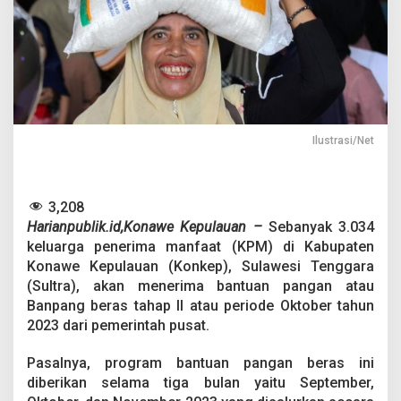
a
k
a
l
T
e
r
i
m
Ilustrasi/Net
a
B
a
n
3,208
t
Harianpublik.id,Konawe Kepulauan –
Sebanyak 3.034
u
keluarga penerima manfaat (KPM) di Kabupaten
a
n
Konawe Kepulauan (Konkep), Sulawesi Tenggara
C
(Sultra), akan menerima bantuan pangan atau
a
Banpang beras tahap II atau periode Oktober tahun
d
2023 dari pemerintah pusat.
a
n
g
Pasalnya, program bantuan pangan beras ini
a
diberikan selama tiga bulan yaitu September,
n