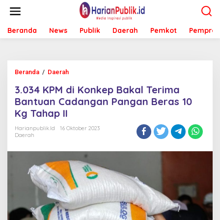
L
e
w
Beranda
News
Publik
Daerah
Pemkot
Pemprov
a
t
i
k
e
Beranda
/
Daerah
3
k
.
o
3.034 KPM di Konkep Bakal Terima
0
n
3
Bantuan Cadangan Pangan Beras 10
t
4
e
Kg Tahap II
K
n
P
Harianpublik.id
16 Oktober 2023
M
Daerah
d
i
K
o
n
k
e
p
B