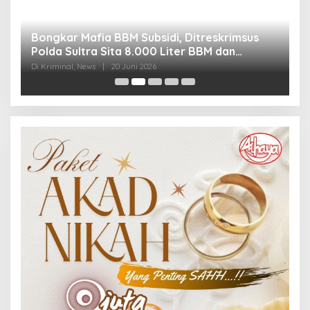
Bongkar Mafia BBM Subsidi, Ditreskrimsus
J
Polda Sultra Sita 8.000 Liter BBM dan
G
Ringkus 3 Tersangka
3
Di Kriminal, News
|
20 Juni 2026
Di