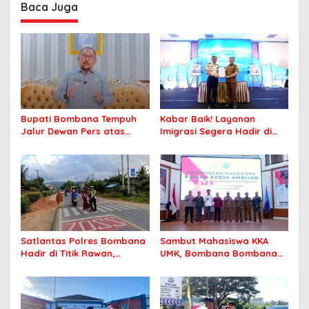
Profesional Layani
Baca Juga
Masyarakat
Bupati Bombana Tempuh
Kabar Baik! Layanan
Jalur Dewan Pers atas
Imigrasi Segera Hadir di
Pemberitaan Dugaan
MPP Bombana, Warga Tak
Korupsi Jembatan Cirauci II
Perlu Lagi ke Kendari
Satlantas Polres Bombana
Sambut Mahasiswa KKA
Hadir di Titik Rawan,
UMK, Bombana Bombana
Pastikan Pelajar Berangkat
Minta Program Kerja Tepat
Sekolah dengan Aman
Sasaran